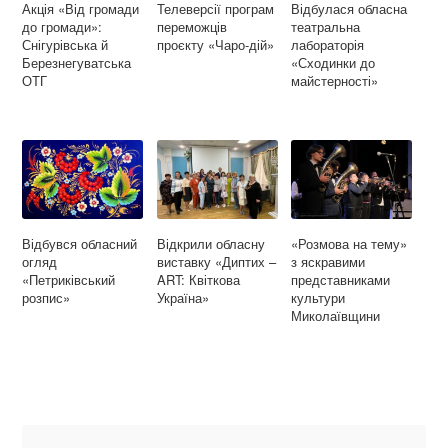
Акція «Від громади
Телеверсії програм
Відбулася обласна
до громади»:
переможців
театральна
Снігурівська й
проєкту «Чаро-дій»
лабораторія
Березнегуватська
«Сходинки до
ОТГ
майстерності»
Відбувся обласний
Відкрили обласну
«Розмова на тему»
огляд
виставку «Диптих –
з яскравими
«Петриківський
ART: Квіткова
представниками
розпис»
Україна»
культури
Миколаївщини