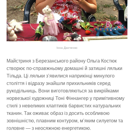
Інна Данченко
Майстриня з Березанського району
Ольга Костюк
створює по-справжньому домашні й затишні ляльки
Тільда. Ці ляльки з’явилися наприкінці минулого
століття і відразу знайшли прихильників серед
рукодільниць. Вони виготовляються за викрійками
норвезької художниці Тоні Фіннангер у примітивному
стилі з невеликих клаптиків барвистих натуральних
тканин. Так оживає образ із досить особливою
зовнішністю, плавним контуром, м’яким силуетом та
головне — з неосяжною енергетикою.