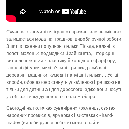
Сучасне різноманіття іграшок вражає, але незмінною
залишається мода на іграшкові вироби ручної роботи.
Зшиті з тканини популярні ляльки Тільда, валяні із
повсті маленькі ведмедики й зайченята, інтер’єрні
витончені ляльки з пластику й холодного фарфору,
глиняні фігурки, милі в’язані іграшки, різьблені
дерев’яні машинки, кумедні панчішні ляльки… Усі ці
вироби, обов’язково стануть улюбленою іграшкою не
тільки для дитини а і для дорослого, адже вони несуть
у собі частинку душевного тепла майстра.
Сьогодні на поличках сувенірних крамниць, святах
народних промислів, ярмарках і виставках «hand-
made» (вироби ручної роботи) можна найти