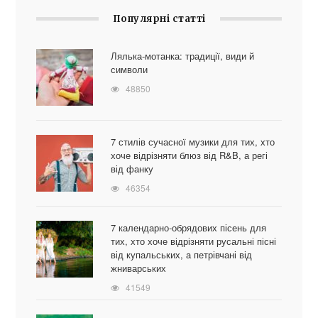
Популярні статті
Лялька-мотанка: традиції, види й
символи
48850
7 стилів сучасної музики для тих, хто
хоче відрізняти блюз від R&B, а регі
від фанку
46354
7 календарно-обрядових пісень для
тих, хто хоче відрізняти русальні пісні
від купальських, а петрівчані від
жниварських
41549