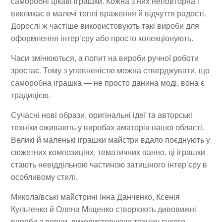
саморобні цікаві іграшки. Кожна з них неповторна і
викликає в малечі теплі враження й відчуття радості.
Дорослі ж частіше використовують такі вироби для
оформлення інтер’єру або
просто колекціонують.
Часи змінюються, а попит на вироби ручної роботи
зростає. Тому з упевненістю можна стверджувати, що
саморобна іграшка — не просто данина моді, вона є
традицією.
Сучасні нові образи, оригінальні ідеї та авторські
техніки оживають у виробах аматорів нашої області.
Великі й маленькі іграшки майстри вдало поєднують у
сюжетних композиціях, тематичних панно, ці іграшки
стають невіддільною частиною затишного інтер’єру в
особливому стилі.
Миколаївські майстрині
Інна Данченко, Ксенія
Культенко й Олена Міщенко
створюють дивовижні
вироби з вовни, використовуючи техніку сухого