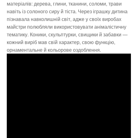
матеріалів: дерева, глини, тканини, соломи, трави
навіть із солоного сиру й тіста. Через іграшку дитина
пізнавала навколишній світ, адже у своїх виробах
майстри полюбляли використовувати анімалістичну
тематику. Коники, скульптурки, свищики й забавки —
кожний виріб мав свій характер, свою функцію,
орнаментальне й кольорове оздоблення.