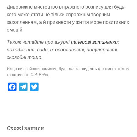
Дивовижне мистецтво вітражного розпису для будь-
кого може стати не тільки справжнім творчим
захопленням, а й привнести у життя море позитивних
емоцій.
Також читайте про ажурні
паперові витинанки
:
походження, види, їх особливості, популярність
сьогодні тощо.
Якщо ви знайшли помилку, будь ласка, виділіть фрагмент тексту
та натисніть
.
Ctrl+Enter
F
T
T
a
e
w
c
l
i
e
e
t
b
g
t
Схожі записи
o
r
e