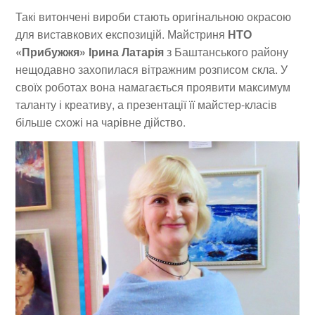
Такі витончені вироби стають оригінальною окрасою
для виставкових експозицій. Майстриня
НТО
«Прибужжя» Ірина Латарія
з Баштанського району
нещодавно захопилася вітражним розписом скла. У
своїх роботах вона намагається проявити максимум
таланту і креативу, а презентації її майстер-класів
більше схожі на чарівне дійство.