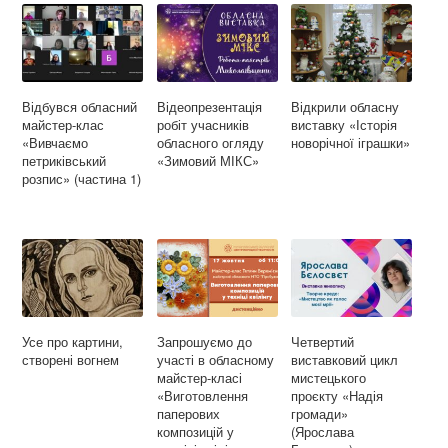
o
a
r
k
m
Відбувся обласний
Відеопрезентація
Відкрили обласну
майстер-клас
робіт учасників
виставку «Історія
«Вивчаємо
обласного огляду
новорічної іграшки»
петриківський
«Зимовий МІКС»
розпис» (частина 1)
Усе про картини,
Запрошуємо до
Четвертий
створені вогнем
участі в обласному
виставковий цикл
майстер-класі
мистецького
«Виготовлення
проєкту «Надія
паперових
громади»
композицій у
(Ярослава