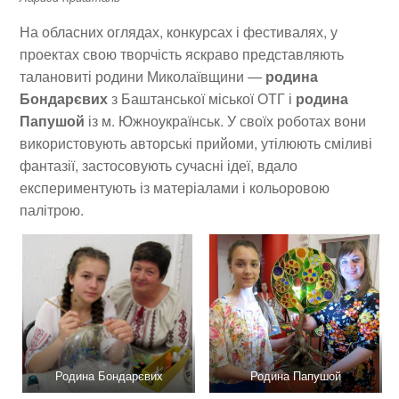
На обласних оглядах, конкурсах і фестивалях, у
проектах свою творчість яскраво представляють
талановиті родини Миколаївщини —
родина
Бондарєвих
з Баштанської міської ОТГ і
родина
Папушой
із м. Южноукраїнськ. У своїх роботах вони
використовують авторські прийоми, утілюють сміливі
фантазії, застосовують сучасні ідеї, вдало
експериментують із матеріалами і кольоровою
палітрою.
Родина Бондарєвих
Родина Папушой