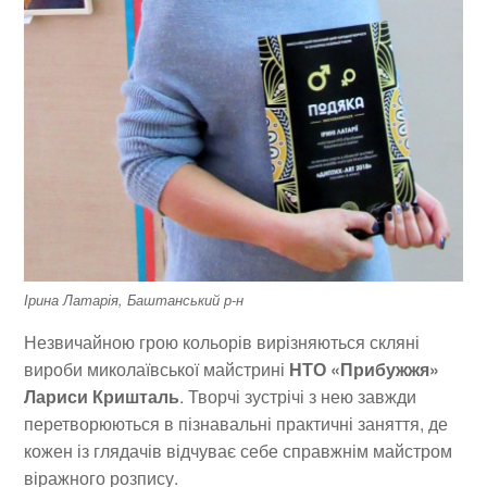
Ірина Латарія, Баштанський р-н
Незвичайною грою кольорів вирізняються скляні
вироби миколаївської майстрині
НТО «Прибужжя»
Лариси Кришталь
. Творчі зустрічі з нею завжди
перетворюються в пізнавальні практичні заняття, де
кожен із глядачів відчуває себе справжнім майстром
віражного розпису.