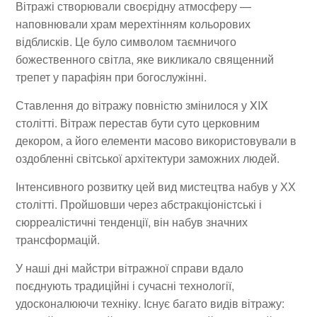
Вітражі створювали своєрідну атмосферу —
наповнювали храм мерехтінням кольорових
відблисків. Це було символом таємничого
божественного світла, яке викликало священний
трепет у парафіян при богослужінні.
Ставлення до вітражу повністю змінилося у XIX
столітті. Вітраж перестав бути суто церковним
декором, а його елементи масово використовували в
оздобленні світської архітектури заможних людей.
Інтенсивного розвитку цей вид мистецтва набув у ХХ
столітті. Пройшовши через абстракціоністські і
сюрреалістичні тенденції, він набув значних
трансформацій.
У наші дні майстри вітражної справи вдало
поєднують традиційні і сучасні технології,
удосконалюючи техніку. Існує багато видів вітражу: