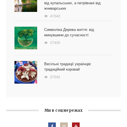
від купальських, а петрівчані від
жниварських
41542
Символіка Дерева життя: від
минувшини до сучасності
27430
Весільні традиції українців:
традиційний коровай
27242
Ми в соцмережах