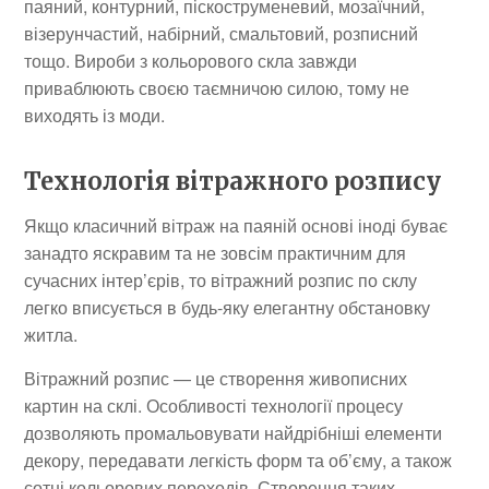
паяний, контурний, піскоструменевий, мозаїчний,
візерунчастий, набірний, смальтовий, розписний
тощо. Вироби з кольорового скла завжди
приваблюють своєю таємничою силою, тому не
виходять із моди.
Технологія вітражного розпису
Якщо класичний вітраж на паяній основі іноді буває
занадто яскравим та не зовсім практичним для
сучасних інтер’єрів, то вітражний розпис по склу
легко вписується в будь-яку елегантну обстановку
житла.
Вітражний розпис — це створення живописних
картин на склі. Особливості технології процесу
дозволяють промальовувати найдрібніші елементи
декору, передавати легкість форм та об’єму, а також
сотні кольорових переходів. Створення таких