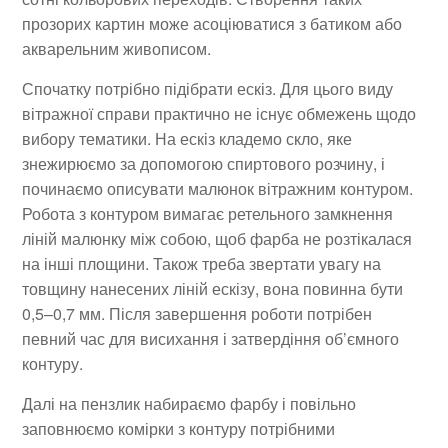
прозорих картин може асоціюватися з батиком або
акварельним живописом.
Спочатку потрібно підібрати ескіз. Для цього виду
вітражної справи практично не існує обмежень щодо
вибору тематики. На ескіз кладемо скло, яке
знежирюємо за допомогою спиртового розчину, і
починаємо описувати малюнок вітражним контуром.
Робота з контуром вимагає ретельного замкнення
ліній малюнку між собою, щоб фарба не розтікалася
на інші площини. Також треба звертати увагу на
товщину нанесених ліній ескізу, вона повинна бути
0,5–0,7 мм. Після завершення роботи потрібен
певний час для висихання і затвердіння об’ємного
контуру.
Далі на пензлик набираємо фарбу і повільно
заповнюємо комірки з контуру потрібними