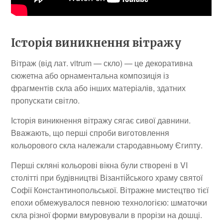
Історія виникнення вітражу
Вітраж (від лат. vitrum — скло) — це декоративна
сюжетна або орнаментальна композиція із
фрагментів скла або інших матеріалів, здатних
пропускати світло.
Історія виникнення вітражу сягає сивої давнини.
Вважають, що перші спроби виготовлення
кольорового скла належали стародавньому Єгипту.
Перші скляні кольорові вікна були створені в VI
столітті при будівництві Візантійського храму святої
Софії Константинопольської. Вітражне мистецтво тієї
епохи обмежувалося певною технологією: шматочки
скла різної форми вмуровували в прорізи на дошці.