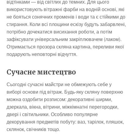
відтінками — від світлих до темних. Для цього
використовують вітражні фарби на водній основі, які
не бояться сонячних променів і води та є стійкими до
стирання. Коли всі площини ескізу будуть забарвлені,
потрібно дочекатися висихання роботи, а потім
зафіксувати універсальним закріплювачем (лаком).
Отримається прозора скляна картина, переливи якої
подарують неповторні відчуття.
Сучасне мистецтво
Сьогодні сучасні майстри не обмежують себе у
виборі основи під вітраж. Будь-яку скляну поверхню
можна оздобити розписом: декоративні ширми,
дзеркала, вікна, вітрини, міжкімнатні перегородки,
двері і світильники. Особливо популярне
декорування предметів побуту: ваз, тарілок, пляшок,
склянок, свічників тощо.