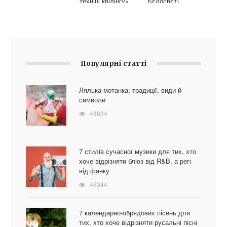
техніці квілінгу»
Бєлосвєт)
Популярні статті
Лялька-мотанка: традиції, види й
символи
48834
7 стилів сучасної музики для тих, хто
хоче відрізняти блюз від R&B, а регі
від фанку
46344
7 календарно-обрядових пісень для
тих, хто хоче відрізняти русальні пісні