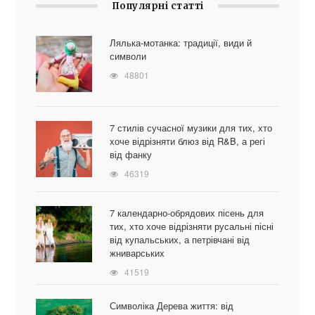
Популярні статті
Лялька-мотанка: традиції, види й
символи
48801
7 стилів сучасної музики для тих, хто
хоче відрізняти блюз від R&B, а регі
від фанку
46319
7 календарно-обрядових пісень для
тих, хто хоче відрізняти русальні пісні
від купальських, а петрівчані від
жниварських
41519
Символіка Дерева життя: від