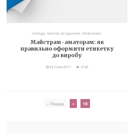
ПОРАДИ
,
ТВОРЧЕ ОБ'ЄДНАННЯ «ПРИБУЖЖЯ»
Майстрам-аматорам: як
правильно оформити етикетку
до виробу
24 Січня 2017
3140
« Перша
«
16