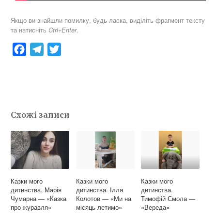
Якщо ви знайшли помилку, будь ласка, виділіть фрагмент тексту
та натисніть
.
Ctrl+Enter
F
T
T
a
e
w
c
l
i
e
e
t
b
g
t
Схожі записи
o
r
e
o
a
r
k
m
Казки мого
Казки мого
Казки мого
дитинства. Марія
дитинства. Ілля
дитинства.
Чумарна — «Казка
Колотов — «Ми на
Тимофій Смола —
про журавля»
місяць летимо»
«Вереда»