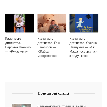
Казки мого
Казки мого
Казки мого
дитинства.
дитинства. Гліб
дитинства. Оксана
Вероніка Нікончук
Стажилов —
Павлухіна — «Як
— «Рукавичка»
«Жабка-
Маша посварилася
мандрівниця»
з подушкою»
Популярні статті
Лялька-мотанка: традиції, види й