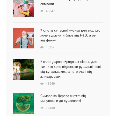
символи
48847
7 стилів сучасної музики для тих, хто
хоче відрізняти блюз від R&B, а регі
від фанку
46354
7 календарно-обрядових пісень для
тих, хто хоче відрізняти русальні пісні
від купальських, а петрівчані від
жниварських
41549
Символіка Дерева життя: від
минувшини до сучасності
27430