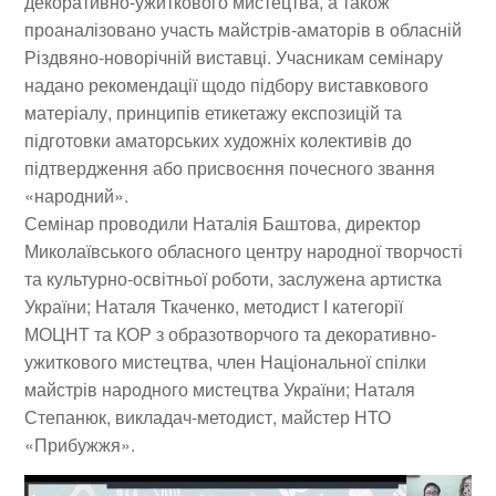
декоративно-ужиткового мистецтва, а також
проаналізовано участь майстрів-аматорів в обласній
Різдвяно-новорічній виставці. Учасникам семінару
надано рекомендації щодо підбору виставкового
матеріалу, принципів етикетажу експозицій та
підготовки аматорських художніх колективів до
підтвердження або присвоєння почесного звання
«народний».
Семінар проводили Наталія Баштова, директор
Миколаївського обласного центру народної творчості
та культурно-освітньої роботи, заслужена артистка
України; Наталя Ткаченко, методист І категорії
МОЦНТ та КОР з образотворчого та декоративно-
ужиткового мистецтва, член Національної спілки
майстрів народного мистецтва України; Наталя
Степанюк, викладач-методист, майстер НТО
«Прибужжя».