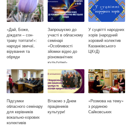
k
m
«Дай, Боже,
Запрошуємо до
У суцвітті народних
діждати – сон-
участі в обласному
хорів (народний
траву топтати!»:
семінарі
хоровий колектив
народні звичаї,
«Особливості
Казанківського
вірування та
зйомки відео до
ЦКтД)
обряди
різноманітних
культурно-
мистецьких
заходів»
Підсумки
Вітаємо з Днем
«Розмова на тему»
обласного семінару
працівників
з родиною
для керівників
культури!
Сайковських
вокально-хорових
колективів