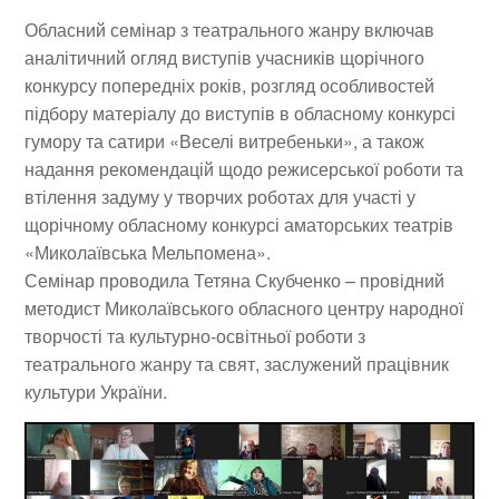
Обласний семінар з театрального жанру включав
аналітичний огляд виступів учасників щорічного
конкурсу попередніх років, розгляд особливостей
підбору матеріалу до виступів в обласному конкурсі
гумору та сатири «Веселі витребеньки», а також
надання рекомендацій щодо режисерської роботи та
втілення задуму у творчих роботах для участі у
щорічному обласному конкурсі аматорських театрів
«Миколаївська Мельпомена».
Семінар проводила Тетяна Скубченко – провідний
методист Миколаївського обласного центру народної
творчості та культурно-освітньої роботи з
театрального жанру та свят, заслужений працівник
культури України.