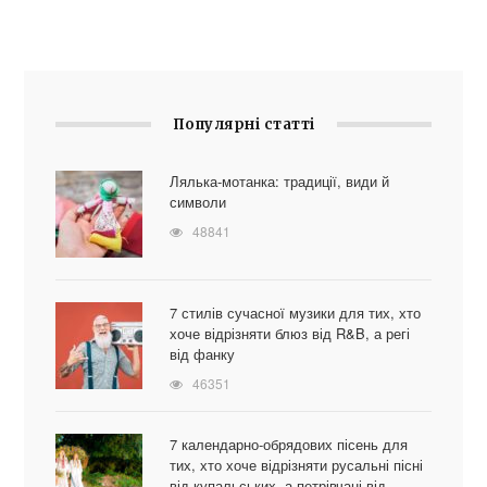
Популярні статті
Лялька-мотанка: традиції, види й
символи
48841
7 стилів сучасної музики для тих, хто
хоче відрізняти блюз від R&B, а регі
від фанку
46351
7 календарно-обрядових пісень для
тих, хто хоче відрізняти русальні пісні
від купальських, а петрівчані від