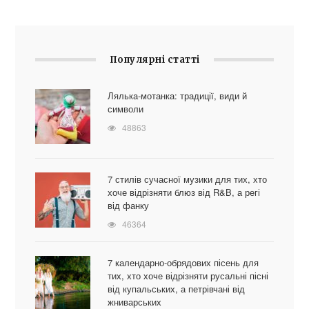
Популярні статті
Лялька-мотанка: традиції, види й
символи
48863
7 стилів сучасної музики для тих, хто
хоче відрізняти блюз від R&B, а регі
від фанку
46364
7 календарно-обрядових пісень для
тих, хто хоче відрізняти русальні пісні
від купальських, а петрівчані від
жниварських