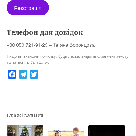
Реєстрація
Телефон для довідок
+38 050 721-91-23 – Тетяна Воронцова
Якщо ви знайшли помилку, будь ласка, виділіть фрагмент тексту
та натисніть
.
Ctrl+Enter
F
T
T
a
e
w
c
l
i
e
e
t
b
g
t
Схожі записи
o
r
e
o
a
r
k
m