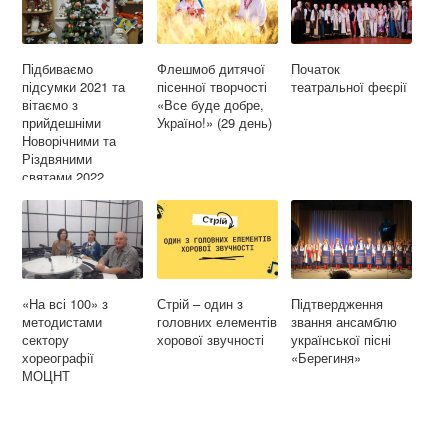
Підбиваємо
Флешмоб дитячої
Початок
підсумки 2021 та
пісенної творчості
театральної феєрії
вітаємо з
«Все буде добре,
прийдешніми
Україно!» (29 день)
Новорічними та
Різдвяними
святами 2022
«На всі 100» з
Стрій – один з
Підтвердження
методистами
головних елементів
звання ансамблю
сектору
хорової звучності
української пісні
хореографії
«Берегиня»
МОЦНТ