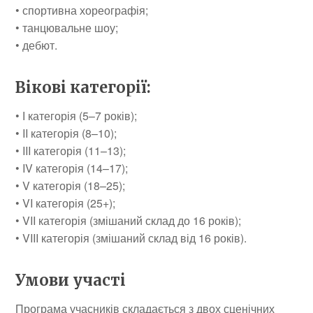
• спортивна хореографія;
• танцювальне шоу;
• дебют.
Вікові категорії
:
• І категорія (5–7 років);
• II категорія (8–10);
• III категорія (11–13);
• IV категорія (14–17);
• V категорія (18–25);
• VI категорія (25+);
• VII категорія (змішаний склад до 16 років);
• VIII категорія (змішаний склад від 16 років).
Умови участі
Програма учасників складається з двох сценічних