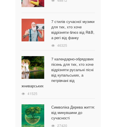
48812
7 стилів сучасної музики
для тих, хто хоче
відрізняти блюз від R&B,
а регі від фанку
46325
7 календарно-обрядових
пісень для тих, хто хоче
відрізняти русальні пісні
від купальських, а
петрівчані від
жниварських
41525
Символіка Дерева життя:
від минувшини до
сучасності
27420