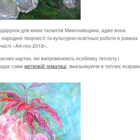
одарунок для юних талантів Миколаївщини, адже вона
ародної творчості та культурно-освітньої роботи в рамках
ості «Art-mix-2018».
сних картин, які випромінюють особливу теплоту і
надає саме
квітковій тематиці
, змальовуючи в теплих яскрав