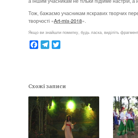
а іншим учасникам не тільки підійме настрій, 
Тож, бажаємо учасникам яскравих творчих пере
творчості «
Art-mix-2018
».
Якщо ви знайшли помилку, будь ласка, виділіть фрагмент
F
T
T
a
e
w
c
l
i
e
e
t
b
g
t
Схожі записи
o
r
e
o
a
r
k
m