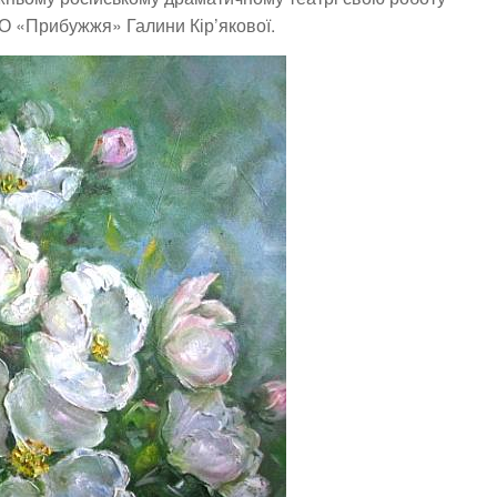
О «Прибужжя» Галини Кір’якової.