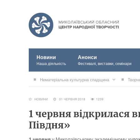
Новини
Анонси
Наша діяльність
Фестивалі, виставки, семінари
Нематеріальна культурна спадщина
Творч
НОВИНИ
01 ЧЕРВНЯ 2018
1239
1 червня відкрилася 
Півдня»
1 червня
у Миколаївському академічному худо