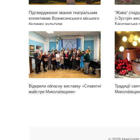
Підтвердження звання театральним
“Жива” спад
колективам Вознесенського міського
(«Зустріч ве
будинку культури
Баштанська 
Відкрили обласну виставку «Славетні
Традиції свя
майстри Миколаївщини»
Миколаївщин
© 2026 Миколаївс