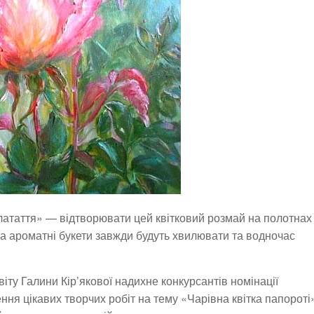
е латаття» — відтворювати цей квітковий розмай на полотнах
та ароматні букети завжди будуть хвилювати та водночас
віту Галини Кір’якової надихне конкурсантів номінації
я цікавих творчих робіт на тему «Чарівна квітка папороті