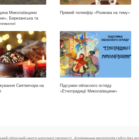
щина Миколаївщини
Прямий телеефір «Розмова на тему»
сни», Березанська та
громади)
ткування Святвечора на
Підсумки обласного огляду
і
«Етнотрадиції Миколаївщини»
ький обласний центр народної творчості · Копіювання матеріалів сайту без д