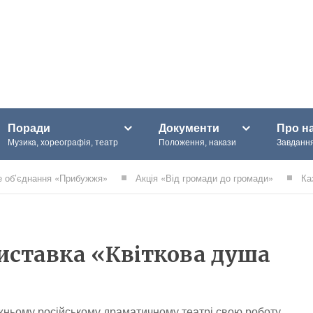
Поради
Документи
Про н
Музика, хореографія, театр
Положення, накази
Завдання
е об’єднання «Прибужжя»
Акція «Від громади до громади»
Ка
виставка «Квіткова душа
жньому російському драматичному театрі свою роботу