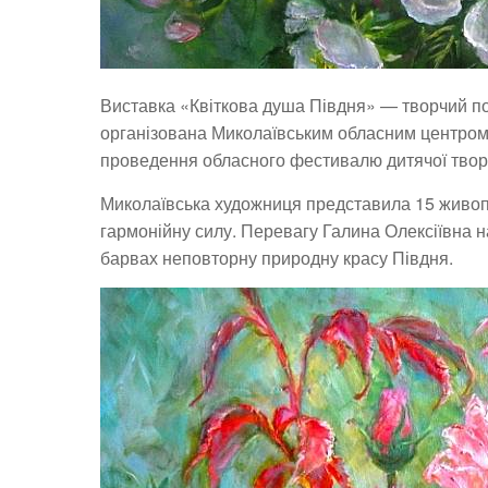
Виставка «Квіткова душа Півдня» — творчий п
організована Миколаївським обласним центром н
проведення обласного фестивалю дитячої творч
Миколаївська художниця представила 15 живопи
гармонійну силу. Перевагу Галина Олексіївна 
барвах неповторну природну красу Півдня.