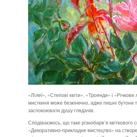
«Лілеї», «Степові квіти», «Троянди» і «Річков
мисткиня може безкінечно, адже пишні бутони 
заспокоювати душу глядачів.
Сподіваємось, що таке різнобарв’я квіткового с
«Декоративно-прикладне мистецтво» на створенн