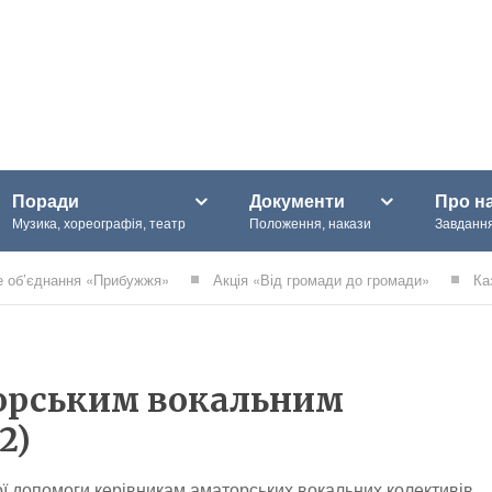
Поради
Документи
Про н
Музика, хореографія, театр
Положення, накази
Завдання
е об’єднання «Прибужжя»
Акція «Від громади до громади»
Ка
6
торським вокальним
2)
ї допомоги керівникам аматорських вокальних колективів