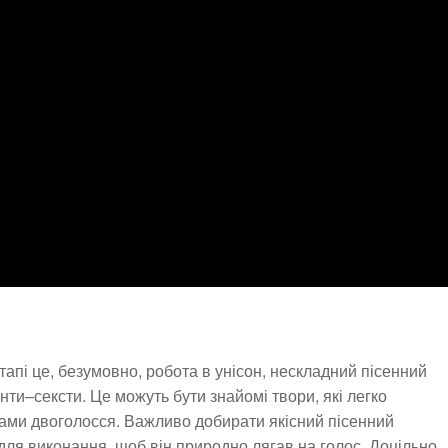
тапі це, безумовно, робота в унісон, нескладний пісенний
нти–сексти. Це можуть бути знайомі твори, які легко
тами двоголосся. Важливо добирати якісний пісенний
для виконання, щоб він природно лягав на голос. Доцільно