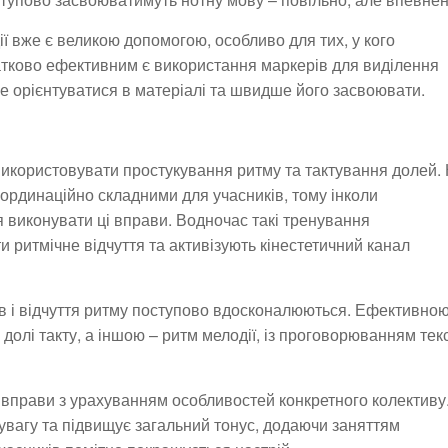
ї вже є великою допомогою, особливо для тих, у кого
атково ефективним є використання маркерів для виділення
ще орієнтуватися в матеріалі та швидше його засвоювати.
використовувати простукування ритму та тактування долей.
оординаційно складними для учасників, тому інколи
я виконувати ці вправи. Водночас такі тренування
 ритмічне відчуття та активізують кінестетичний канал
в і відчуття ритму поступово вдосконалюються. Ефективною
 долі такту, а іншою – ритм мелодії, із проговорюванням тек
ні вправи з урахуванням особливостей конкретного колективу
 увагу та підвищує загальний тонус, додаючи заняттям