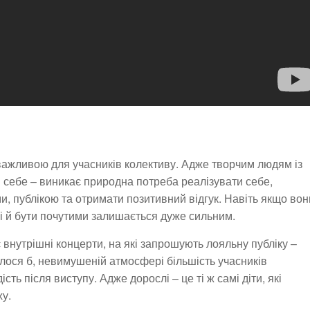
 важливою для учасників колективу. Адже творчим людям із
я себе – виникає природна потреба реалізувати себе,
и, публікою та отримати позитивний відгук. Навіть якщо вон
і й бути почутими залишається дуже сильним.
внутрішні концерти, на які запрошують лояльну публіку –
авалося б, невимушеній атмосфері більшість учасників
ть після виступу. Адже дорослі – це ті ж самі діти, які
ху.