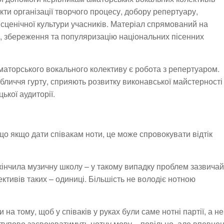
екти організації творчого процесу, добору репертуару,
сценічної культури учасників. Матеріал спрямований на
в, збереження та популяризацію національних пісенних
маторського вокального колективу є робота з репертуаром.
бличчя гурту, сприяють розвитку виконавської майстерності
ької аудиторії.
що якщо дати співакам ноти, це може спровокувати відтік
кінчила музичну школу – у такому випадку проблем зазвичай
ктивів таких – одиниці. Більшість не володіє нотною
 на тому, щоб у співаків у руках були саме нотні партії, а не
оступово засвоюватимуть нотну мову – повільно, але впевнен