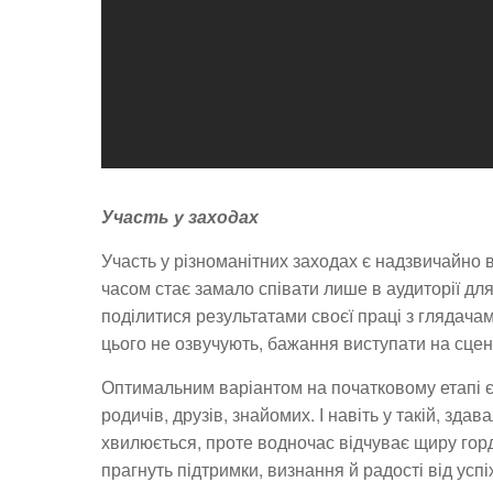
Участь у заходах
Участь у різноманітних заходах є надзвичайно
часом стає замало співати лише в аудиторії дл
поділитися результатами своєї праці з глядачам
цього не озвучують, бажання виступати на сцен
Оптимальним варіантом на початковому етапі є 
родичів, друзів, знайомих. І навіть у такій, зд
хвилюється, проте водночас відчуває щиру гордіс
прагнуть підтримки, визнання й радості від успі