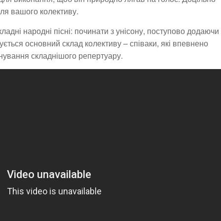
ля вашого колективу.
ладні народні пісні: починати з унісону, поступово додаючи
ується основний склад колективу – співаки, які впевнено
анування складнішого репертуару.