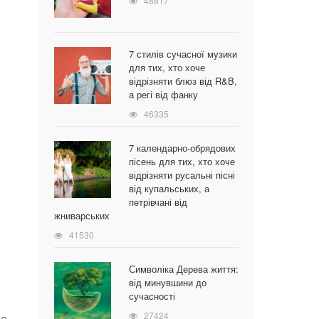
48817
7 стилів сучасної музики
для тих, хто хоче
відрізняти блюз від R&B,
а регі від фанку
46335
7 календарно-обрядових
пісень для тих, хто хоче
відрізняти русальні пісні
від купальських, а
петрівчані від
жниварських
41530
Символіка Дерева життя:
від минувшини до
сучасності
27424
о.