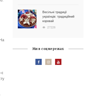
Весільні традиції
українців: традиційний
коровай
27226
 На
Ми в соцмережах
 є
сту
.