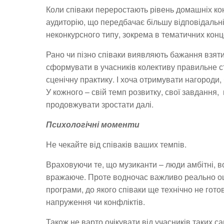
Коли співаки переростають рівень домашніх ко
аудиторію, що передбачає більшу відповідальні
неконкурсного типу, зокрема в тематичних конц
Рано чи пізно співаки виявляють бажання взяти
сформувати в учасників колективу правильне с
сценічну практику. І хоча отримувати нагороди
У кожного – свій темп розвитку, свої завдання,
продовжувати зростати далі.
Психологічні моменти
Не чекайте від співаків ваших темпів.
Враховуючи те, що музиканти – люди амбітні, 
вражаюче. Проте водночас важливо реально оц
програми, до якого співаки ще технічно не гото
напруження чи конфліктів.
Також не варто очікувати від учасників таких са