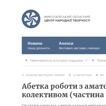
Новини
Анонси
Наша діяльність
Фестивалі, виставки, семінари
Нематеріальна культурна спадщина
Творч
МУЗИЧНЕ МИСТЕЦТВО
,
НОВИНИ
10 КВІТНЯ 2026
26
Абетка роботи з ама
колективом (частина 
Ця стаття написана з метою надання методично