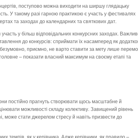
нцертів, поступово можна виходити на ширшу глядацьку
сть. У такому разі гарною практикою є участь у фестивалях
ертах та заходах до календарних та святкових дат.
 участь у більш відповідальних конкурсних заходах. Важли
тавлення до конкурсів: сприймати їх насамперед як додатко
, безумовно, приємно, не варто ставити за мету лише перемо
 головне – показати власний максимум на своєму етапі та
вони постійно прагнуть створювати щось масштабне й
інювати можливості складу колективу. Завищений рівень
ві, може стати джерелом стресу й навіть призвести до
мих темпів, як у керівника. Адже керівники, як правило –