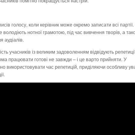
учасників помітно покращується настрій.
сів голосу, коли керівник може окремо записати всі партії.
е володіють нотної грамотою, під час вивчення творів, а так
я аудіалів.
ість учасників із великим задоволенням відвідують репетиції
ома працювати готові не завжди – і це варто прийняти. У
о використовувати час репетицій, приділяючи особливу ув
ії.