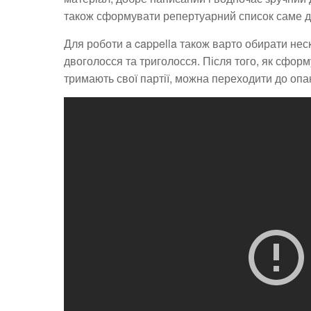
також сформувати репертуарний список саме д
Для роботи a cappella також варто обирати неск
двоголосся та триголосся. Після того, як сформ
тримають свої партії, можна переходити до оп