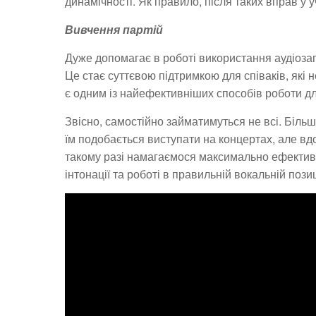
динамічності. Як правило, після таких вправ у 
Вивчення партій
Дуже допомагає в роботі використання аудіозапи
Це стає суттєвою підтримкою для співаків, які н
є одним із найефективніших способів роботи дл
Звісно, самостійно займатимуться не всі. Більш
їм подобається виступати на концертах, але вд
такому разі намагаємося максимально ефективн
інтонації та роботі в правильній вокальній позиц