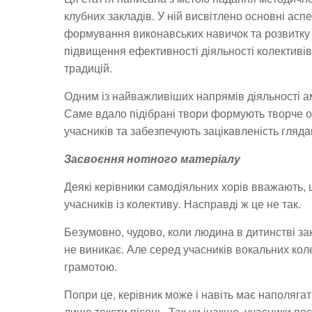
клубних закладів. У ній висвітлено основні асп
формування виконавських навичок та розвитку 
підвищення ефективності діяльності колективі
традицій.
Одним із найважливіших напрямів діяльності а
Саме вдало підібрані твори формують творче о
учасників та забезпечують зацікавленість глядац
Засвоєння нотного матеріалу
Деякі керівники самодіяльних хорів вважають, 
учасників із колективу. Насправді ж це не так.
Безумовно, чудово, коли людина в дитинстві за
не виникає. Але серед учасників вокальних коле
грамотою.
Попри це, керівник може і навіть має наполягати
лише тексти пісень. Так чи інакше, учасники п