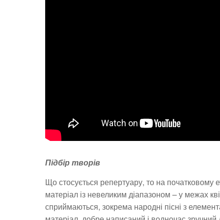
Підбір творів
Що стосується репертуару, то на початковому е
матеріал із невеликим діапазоном – у межах кві
сприймаються, зокрема народні пісні з елемен
матеріал, добре написаний і водночас зручний 