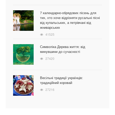
7 календарно-обрядових пісень для
тих, хто хоче відрізняти русальні пісні
від купальських, а петрівчані від
жниварських
41525
Символіка Дерева життя: від
минувшини до сучасності
27420
Весільні традиції українців:
традиційний коровай
27216