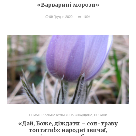
«Варварині морози»
09 Грудня 2022
1004
НЕМАТЕРІАЛЬНА КУЛЬТУРНА СПАДЩИНА
,
НОВИНИ
«Дай, Боже, діждати – сон-траву
топтати!»: народні звичаї,