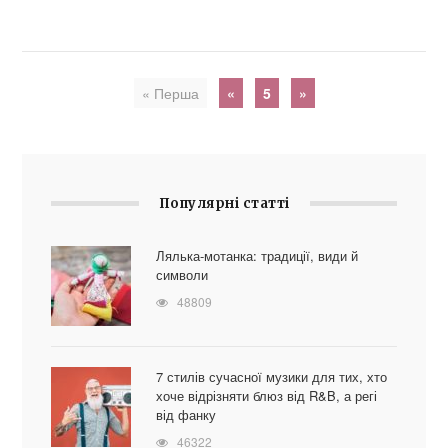
« Перша
«
5
»
Популярні статті
Лялька-мотанка: традиції, види й
символи
48809
7 стилів сучасної музики для тих, хто
хоче відрізняти блюз від R&B, а регі
від фанку
46322