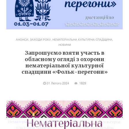
АНОНСИ
,
ЗАХОДИ РОКУ
,
НЕМАТЕРІАЛЬНА КУЛЬТУРНА СПАДЩИНА
,
НОВИНИ
Запрошуємо взяти участь в
обласному огляді з охорони
нематеріальної культурної
спадщини «Фольк-перегони»
01 Лютого 2024
1829