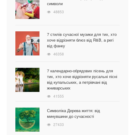
символи
48853
7 стилів сучасної музики для тих, хто
хоче відрізняти блюз від R&B, а регі
від фанку
46358
7 календарно-обрядових пісень для
тих, хто хоче відрізняти русальні пісні
від купальських, а петрівчані від
жниварських
41555
Символіка Дерева життя: від
минувшини до сучасності
27433