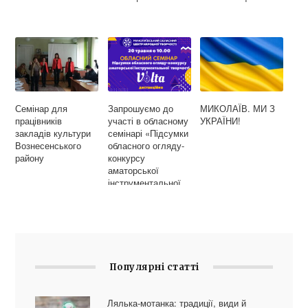
Семінар для
Запрошуємо до
МИКОЛАЇВ. МИ З
працівників
участі в обласному
УКРАЇНИ!
закладів культури
семінарі «Підсумки
Вознесенського
обласного огляду-
району
конкурсу
аматорської
інструментальної
творчості «Volta»
Популярні статті
Лялька-мотанка: традиції, види й