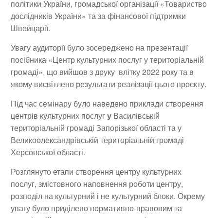
політики України, громадської організації «Товариство
дослідників України» та за фінансової підтримки
Швейцарії.
Увагу аудиторії було зосереджено на презентації
посібника «Центр культурних послуг у територіальній
громаді», що вийшов з друку влітку 2022 року та в
якому висвітлено результати реалізації цього проєкту.
Під час семінару було наведено приклади створення
центрів культурних послуг
у
Василівській
територіальній громаді Запорізької області та у
Великоолександрівській територіальній громаді
Херсонської області.
Розглянуто етапи створення центру культурних
послуг, змістовного наповнення роботи центру,
розподіл на культурний і не культурний блоки. Окрему
увагу було приділено нормативно-правовим та