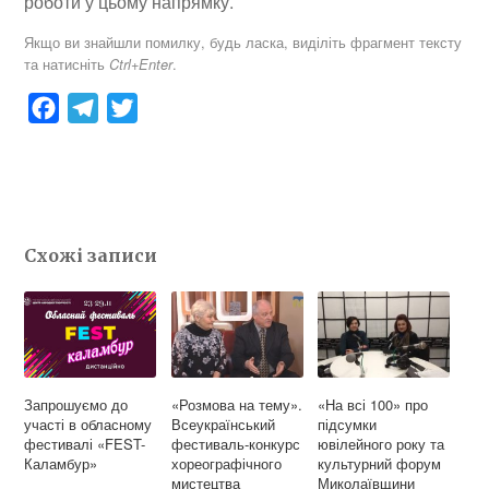
роботи у цьому напрямку.
Якщо ви знайшли помилку, будь ласка, виділіть фрагмент тексту
та натисніть
.
Ctrl+Enter
F
T
T
a
e
w
c
l
i
e
e
t
b
g
t
Схожі записи
o
r
e
o
a
r
k
m
Запрошуємо до
«Розмова на тему».
«На всі 100» про
участі в обласному
Всеукраїнський
підсумки
фестивалі «FEST-
фестиваль-конкурс
ювілейного року та
Каламбур»
хореографічного
культурний форум
мистецтва
Миколаївщини