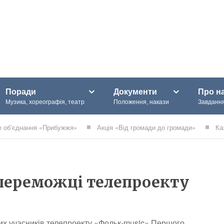
Поради
Документи
Про н
Музика, хореографія, театр
Положення, накази
Завдання
е об’єднання «Прибужжя»
Акція «Від громади до громади»
Ка
переможці телепроекту
их учасників телепроекту «Фольк-music» Першого