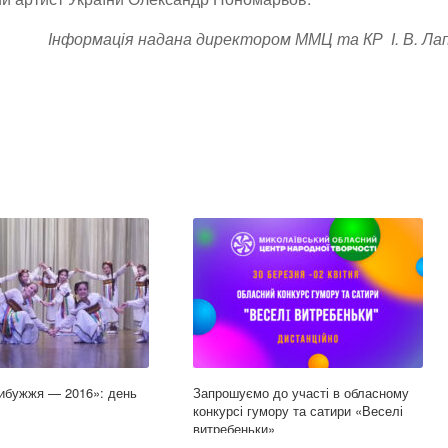
Інформація надана директором ММЦ та КР І. В. Ла
ибужжя — 2016»: день
Запрошуємо до участі в обласному
конкурсі гумору та сатири «Веселі
витребеньки»