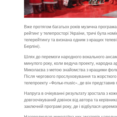
Вже протягом багатьох років музична програм
рейтинг у телепросторі України, тричі була но
телерейтингу та визнана одним з кращих телеві
Берліні).
Шлях до перемоги народного вокального ансамб
минулого року, коли ведуча проекту, народна а
Миколаєва з метою знайомства з кращими фоль
Після чергового прослуховування та жорсткого 
телепроекту «Фольк-music», де він представив 
Напруга в очікуванні результату зростала з кож
довгоочікуваний дзвінок від автора та керівни
заключній програмі року, де і відбулася церем
Нагороджував миколаївських аматорів народни