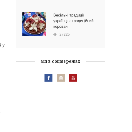
Весільні традиції
українців: традиційний
коровай
27225
4 у
Ми в соцмережах
у