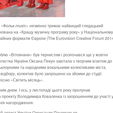
а «Фольк-music» незмінно тримає найвищий глядацький
мінована на «Кращу музичну програму року» у Національному
зійних форматів Європи (The Eurovision Creative Forum 201
лю «Вітовчани» був тернистим і розпочався ще у жовтні
ртистка України Оксана Пекун завітала з творчим візитом до
клорними та народними вокальними колективами міста.
відбору, колектив було запрошено на зйомки до студії
пісню «Світить місяць».
ним днем. І ось, у листопаді цього року пролунав
ка проекту Володимира Коваленка із запрошенням до участі 
онія нагородження.
й артист України Олександр Пономарьов.