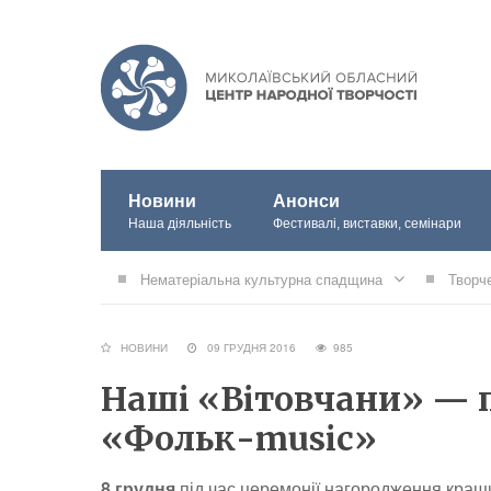
Новини
Анонси
Наша діяльність
Фестивалі, виставки, семінари
Нематеріальна культурна спадщина
Творч
НОВИНИ
09 ГРУДНЯ 2016
985
Наші «Вітовчани» — 
«Фольк-music»
8 грудня
під час церемонії нагородження кращ