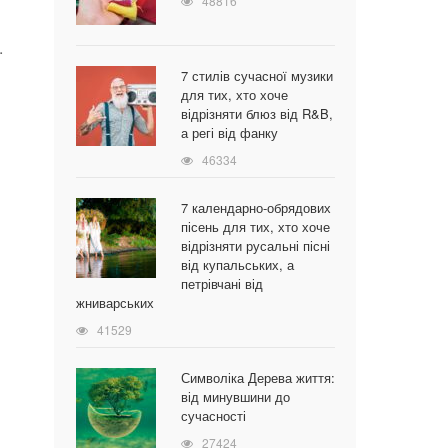
48816
.
7 стилів сучасної музики
для тих, хто хоче
відрізняти блюз від R&B,
а регі від фанку
46334
7 календарно-обрядових
пісень для тих, хто хоче
відрізняти русальні пісні
від купальських, а
петрівчані від
жниварських
41529
Символіка Дерева життя:
від минувшини до
сучасності
27424