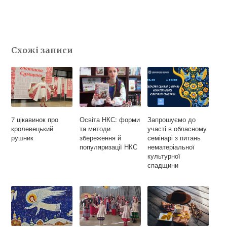
c
l
i
e
e
t
b
g
t
Схожі записи
o
r
e
o
a
r
k
m
7 цікавинок про
Освіта НКС: форми
Запрошуємо до
кролевецький
та методи
участі в обласному
рушник
збереження й
семінарі з питань
популяризації НКС
нематеріальної
культурної
спадщини