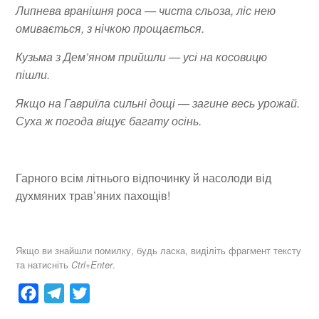
Липнева вранішня роса — чиста сльоза, ліс нею
омивається, з нічкою прощається.
Кузьма з Дем’яном прийшли — усі на косовицю
пішли.
Якщо на Гавриїла сильні дощі — загине весь урожай.
Суха ж погода віщує багату осінь.
Гарного всім літнього відпочинку й насолоди від
духмяних трав’яних пахощів!
Якщо ви знайшли помилку, будь ласка, виділіть фрагмент тексту
та натисніть
.
Ctrl+Enter
F
T
T
a
e
w