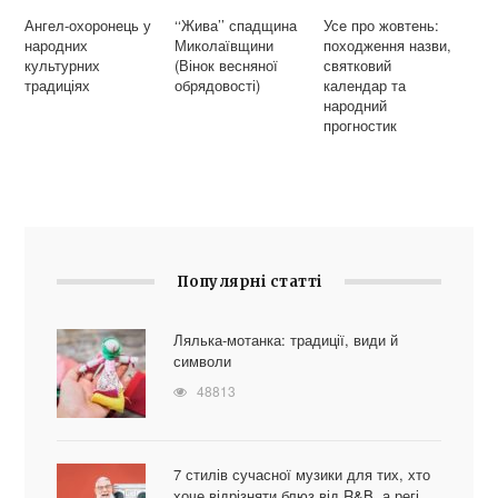
Ангел-охоронець у
‘‘Жива’’ спадщина
Усе про жовтень:
народних
Миколаївщини
походження назви,
культурних
(Вінок весняної
святковий
традиціях
обрядовості)
календар та
народний
прогностик
Популярні статті
Лялька-мотанка: традиції, види й
символи
48813
7 стилів сучасної музики для тих, хто
хоче відрізняти блюз від R&B, а регі