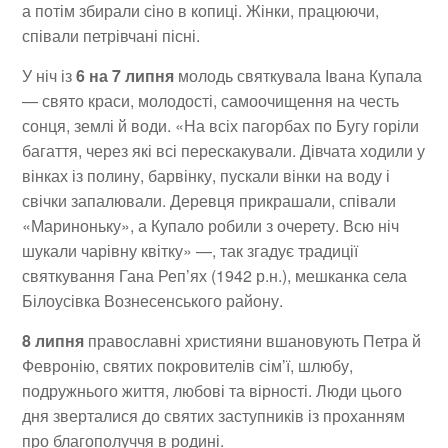
а потім збирали сіно в копиці. Жінки, працюючи,
співали петрівчані пісні.
У ніч із
6 на 7 липня
молодь святкувала Івана Купала
— свято краси, молодості, самоочищення на честь
сонця, землі й води. «На всіх пагорбах по Бугу горіли
багаття, через які всі перескакували. Дівчата ходили у
вінках із полину, барвінку, пускали вінки на воду і
свічки запалювали. Деревця прикрашали, співали
«Мариноньку», а Купало робили з очерету. Всю ніч
шукали чарівну квітку» —, так згадує традиції
святкування Гана Реп’ях (1942 р.н.), мешканка села
Білоусівка Вознесенського району.
8 липня
православні християни вшановують Петра й
Февронію, святих покровителів сім’ї, шлюбу,
подружнього життя, любові та вірності. Люди цього
дня зверталися до святих заступників із проханням
про благополуччя в родині.