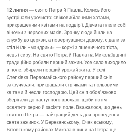
12 липня
— свято Петра й Павла. Колись його
зустрічали урочисто: свіжовибіленими хатами,
прикрашеними квітами на подвір’ї. Дівчата плели собі
віночки з червоних маків. Зранку люди йшли на
службу до церкви, а повернувшися додому, сідали за
стіл й їли «мандрики» — коржі з пшеничного тіста,
яєць і сиру. На свято Петра й Павла на Миколаївщині
традиційно робили перший зажин. Усе село виходило
в поле, збирали перший урожай жита. У селі
Степківка Первомайського району перший сніп
закручували, прикрашали стрічками та польовими
квітами й несли господарю. Цей сніп обов’язково
зберігали до наступного врожаю, щоби потім
освятити зерно й засіяти поле. Вважалося, що день
святого Петра — найкращий день для проведення
свята зажинок. У Березанському, Очаківському,
Вітовському районах Миколаївщини на Петра ще