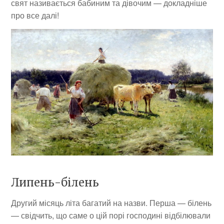
свят називається бабиним та дівочим — докладніше
про все далі!
Липень-білень
Другий місяць літа багатий на назви. Перша — білень
— свідчить, що саме о цій порі господині відбілювали