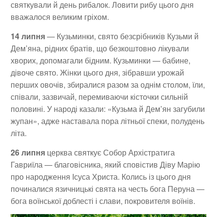
святкували й день рибалок. Ловити рибу цього дня
вважалося великим гріхом.
14 липня
— Кузьминки, свято безсрібників Кузьми й
Дем’яна, рідних братів, що безкоштовно лікували
хворих, допомагали бідним. Кузьминки — бабине,
дівоче свято. Жінки цього дня, зібравши урожай
перших овочів, збиралися разом за однім столом, їли,
співали, зазвичай, перемиваючи кісточки сильній
половині. У народі казали: «Кузьма й Дем’ян загубили
жупан», адже наставала пора літньої спеки, полудень
літа.
26 липня
церква святкує Собор Архістратига
Гавриїла — благовісника, який сповістив Діву Марію
про народження Ісуса Христа. Колись із цього дня
починалися язичницькі свята на честь бога Перуна —
бога воїнської доблесті і слави, покровителя воїнів.