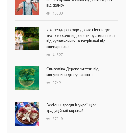
від фанку
46330
7 календарно-обрядових пісень для
тих, хто хоче відрізняти русальні пісні
від купальських, а петрівчані від
жниварських
41527
Символіка Дерева життя: від
минувшини до сучасності
27421
Весільні традиції українців:
традиційний коровай
27219