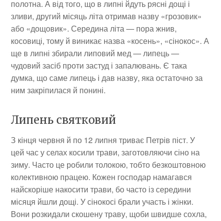
полотна. А від того, що в липні йдуть рясні дощі і
зливи, другий місяць літа отримав назву «грозовик»
або «дощовик». Середина літа — пора жнив,
косовиці, тому й виникає назва «косень», «сінокос». А
ще в липні збирали липовий мед — липець —
чудовий засіб проти застуд і запалювань. Є така
думка, що саме липець і дав назву, яка остаточно за
ним закріпилася й понині.
Липень святковий
З кінця червня й по 12 липня триває Петрів піст. У
цей час у селах косили трави, заготовляючи сіно на
зиму. Часто це робили толокою, тобто безкоштовною
колективною працею. Кожен господар намагався
найскоріше накосити трави, бо часто із середини
місяця йшли дощі. У сінокосі брали участь і жінки.
Вони розкидали скошену траву, щоби швидше сохла,