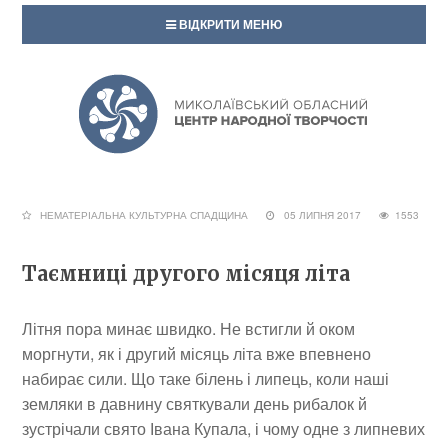
ВІДКРИТИ МЕНЮ
НЕМАТЕРІАЛЬНА КУЛЬТУРНА СПАДЩИНА
05 ЛИПНЯ 2017
1553
Таємниці другого місяця літа
Літня пора минає швидко. Не встигли й оком
моргнути, як і другий місяць літа вже впевнено
набирає сили. Що таке білень і липець, коли наші
земляки в давнину святкували день рибалок й
зустрічали свято Івана Купала, і чому одне з липневих