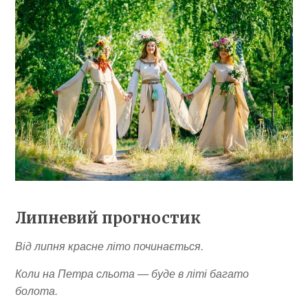
Липневий прогностик
Від липня красне літо починається.
Коли на Петра сльота — буде в літі багато
болота.