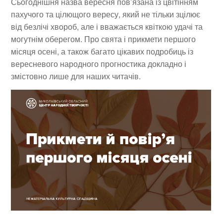
Сьогоднішня назва
вересня
пов’язана із цвітінням
пахучого та цілющого вересу, який не тільки зцілює
від безлічі хвороб, але і вважається квіткою удачі та
могутнім оберегом. Про свята і прикмети першого
місяця осені, а також багато цікавих подробиць із
вересневого народного прогностика докладно і
змістовно лише для наших читачів.