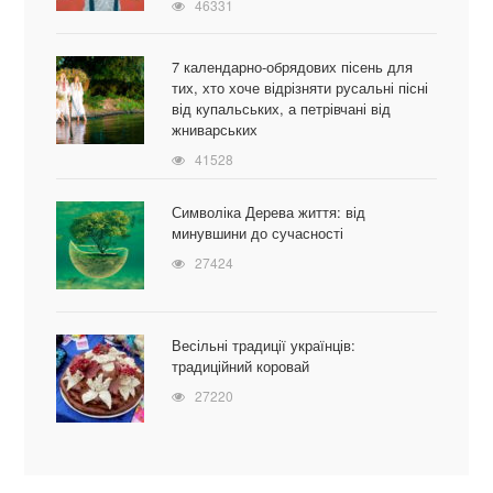
46331
7 календарно-обрядових пісень для
тих, хто хоче відрізняти русальні пісні
від купальських, а петрівчані від
жниварських
41528
Символіка Дерева життя: від
минувшини до сучасності
27424
Весільні традиції українців:
традиційний коровай
27220