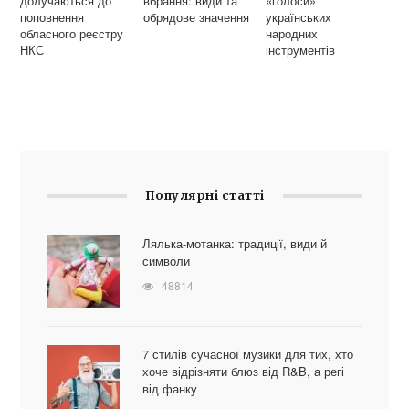
долучаються до
вбрання: види та
«голоси»
поповнення
обрядове значення
українських
обласного реєстру
народних
НКС
інструментів
Популярні статті
Лялька-мотанка: традиції, види й
символи
48814
7 стилів сучасної музики для тих, хто
хоче відрізняти блюз від R&B, а регі
від фанку