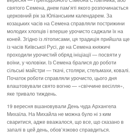
святого Семена, днем пам’яті якого розпочинається
церковний рік за Юліанським календарем. За
козацьких часів на Семена справляли пострижини
молодих хлопців і вперше урочисто саджали їх на
коней. Згідно із літописами, ця традиція прийшла ще
із часів Київської Русі, де на Семена княжичі
проходили урочистий обряд ініціації — посвяти у
воїни, у чоловіки. Із Семена бралися до роботи
сільські майстри — ткачі, столяри, стельмахи, ковалі.
Початок роботи справляли урочисто, цього дня
влаштовували свято вогню — «свіччине весілля»,
яке тривало тиждень.
19 вересня
вшановували День чуда Архангела
Михаїла. На Михайла не можна було ні з ким
сваритися, адже вважалося, що все, що сказано в
запалі в цей день, обов’язково справдиться.