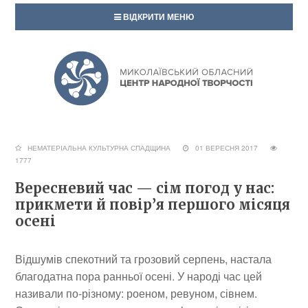
ВІДКРИТИ МЕНЮ
НЕМАТЕРІАЛЬНА КУЛЬТУРНА СПАДЩИНА
01 ВЕРЕСНЯ 2017
1777
Вересневий час — сім погод у нас:
прикмети й повір’я першого місяця
осені
Відшумів спекотний та грозовий серпень, настала
благодатна пора ранньої осені. У народі час цей
називали по-різному: роеном, ревуном, сівнем.