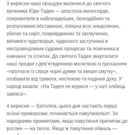
3 вересня
наші пращури молилися до святого
мученика Юди-Тадея — апостола милосердя,
покровителя в найскладніших, безнадійних та
розпачливих обставинах, опікуна всіх знедолених,
убогих та сиріт, покривджених та засмучених,
великого чудотворця, чудесного заступника в
несправедливих судових процесах та помічника в
навчанні та іспитах. До святого Тадея зверталися
наші предки з дев’ятиденною молитвою із проханням
«прогнати із серця чорні думки та хмари смутку»,
позбавити від тривоги, неспокою та падіння духу. У
народі казали: «На Тадея не журися — у хаті хлібець
завівся».
4 вересня
—
Боголіпа, цього дня настають перші
осінні приморозки, починається павутинольот. За
народними прикметами, якщо павутиння прилипає до
рослин — на тепло. Якщо ж павутиння обмаль —