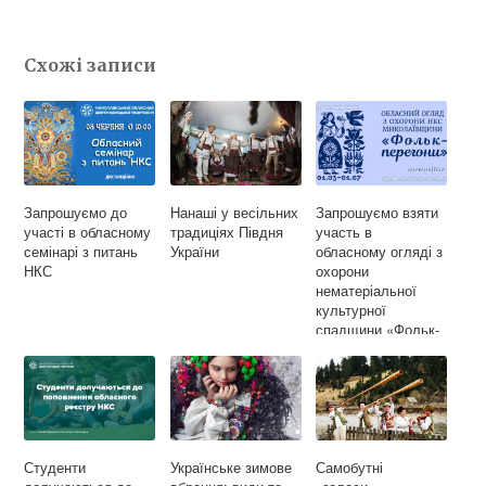
e
e
t
b
g
t
Схожі записи
o
r
e
o
a
r
k
m
Запрошуємо до
Нанаші у весільних
Запрошуємо взяти
участі в обласному
традиціях Півдня
участь в
семінарі з питань
України
обласному огляді з
НКС
охорони
нематеріальної
культурної
спадщини «Фольк-
перегони»
Студенти
Українське зимове
Самобутні