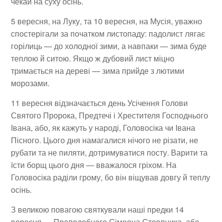
чекай на суху осінь.
5 вересня
, на Луку, та
10 вересня
, на Мусія, уважно
спостерігали за початком листопаду: падолист лягає
горілиць — до холодної зими, а навпаки — зима буде
теплою й ситою. Якщо ж дубовий лист міцно
тримається на дереві — зима прийде з лютими
морозами.
11 вересня
відзначається день Усічення Голови
Святого Пророка, Предтечі і Хрестителя Господнього
Івана, або, як кажуть у народі, Головосіка чи Івана
Пісного. Цього дня намагалися нічого не різати, не
рубати та не пиляти, дотримуватися посту. Варити та
їсти борщ цього дня — вважалося гріхом. На
Головосіка раділи грому, бо він віщував довгу й теплу
осінь.
З великою повагою святкували наші предки
14
вересня
—
Преподобного Сімеона Стовпника, або