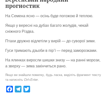
прогностик
На Семена ясно — осінь буде погожою й теплою.
Якщо у вересні на дубах багато жолудів, чекай
сніжного Різдва.
Птахи дружно відлетіли у вирій — до суворої зими.
Гуси тримають дзьоби в пір’ї — перед заморозками.
На ялинках виросли шишки знизу — на ранні морози,
а зверху — зима закінчиться рано.
Якщо ви знайшли помилку, будь ласка, виділіть фрагмент тексту
та натисніть
.
Ctrl+Enter
F
T
T
a
e
w
c
l
i