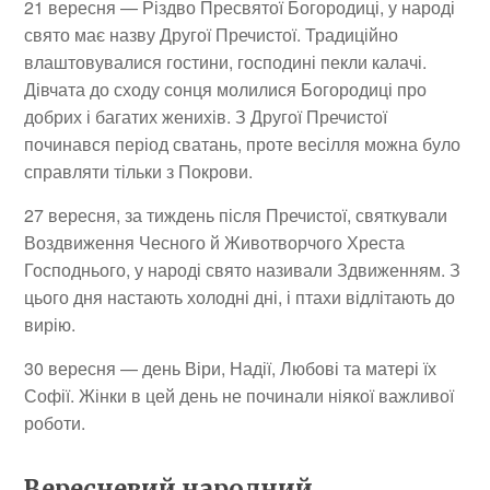
21 вересня
—
Різдво Пресвятої Богородиці, у народі
свято має назву Другої Пречистої. Традиційно
влаштовувалися гостини, господині пекли калачі.
Дівчата до сходу сонця молилися Богородиці про
добрих і багатих женихів. З Другої Пречистої
починався період сватань, проте весілля можна було
справляти тільки з Покрови.
27 вересня
, за тиждень після Пречистої,
святкували
Воздвиження Чесного й Животворчого Хреста
Господнього, у народі свято називали Здвиженням. З
цього дня настають холодні дні, і птахи відлітають до
вирію.
30 вересня
—
день Віри, Надії, Любові та матері
їх
Софії. Жінки в цей день не починали ніякої важливої
роботи.
Вересневий народний