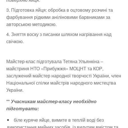
Підготовка яйця: обробка в оцтовому розчині та
фарбування рідкими аніліновими барвниками за
авторською методикою.
Зняття воску з писанки шляхом нагрівання над
свічкою.
Майстер-клас підготувала Тетяна Ульянкіна –
майстриня НТО «Прибужжя» МОЦНТ та КОР,
заслужений майстер народної творчості України, член
Національної спілки майстрів народного мистецтва
України.
**
Учасникам майстер-класу необхідно
підготувати:
біле куряче яйце, вимите в теплій воді без
використання мийних засобів, із видутим вмістом та