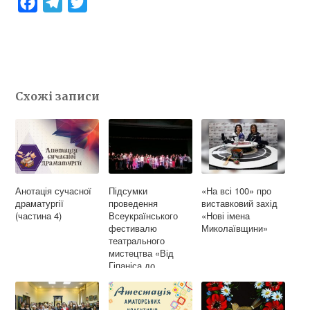
F
T
T
a
e
w
c
l
i
e
e
t
b
g
t
Схожі записи
o
r
e
o
a
r
k
m
Анотація сучасної
Підсумки
«На всі 100» про
драматургії
проведення
виставковий захід
(частина 4)
Всеукраїнського
«Нові імена
фестивалю
Миколаївщини»
театрального
мистецтва «Від
Гіпаніса до
Борисфена»