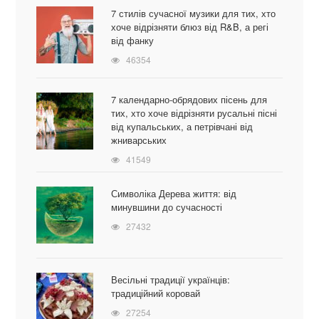
7 стилів сучасної музики для тих, хто
хоче відрізняти блюз від R&B, а регі
від фанку
46354
7 календарно-обрядових пісень для
тих, хто хоче відрізняти русальні пісні
від купальських, а петрівчані від
жниварських
41549
Символіка Дерева життя: від
минувшини до сучасності
27432
Весільні традиції українців:
традиційний коровай
27254