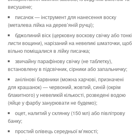
висушене;
писачок — інструмент для нанесення воску
(металева лійка на дерев’яній ручці);
бджолиний віск (церковну воскову свічку або тонкі
листи вощини), нарізаний на невеликі шматочки, щоб
вільно поміщалися в лійку писачка;
звичайну парафінову свічку (не таблетку),
встановлену в підсвічник, сірники або запальничку;
анілінові барвники (можна харчові, призначені
для крашанок) — червоний, жовтий, синій (окрім
блакитного) у невеликій кількості, розведені водою
(яйце у фарбу занурювати не будемо);
оцет, налитий у склянку (150 мл) або півлітрову
банку;
простий олівець середньої м’якості;