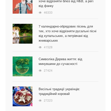
хоче відрізняти блюз від R&B, а регі
від фанку
46333
7 календарно-обрядових пісень для
тих, хто хоче відрізняти русальні пісні
від купальських, а петрівчані від
жниварських
41528
Символіка Дерева життя: від
минувшини до сучасності
27424
Весільні традиції українців:
традиційний коровай
27223