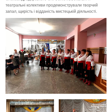
театральні колективи продемонстрували творчий
запал, щирість і відданість мистецькій діяльності.