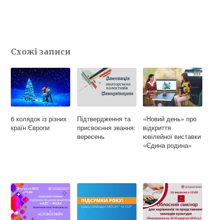
c
l
i
e
e
t
b
g
t
Схожі записи
o
r
e
o
a
r
k
m
6 колядок із різних
Підтвердження та
«Новий день» про
країн Європи
присвоєння звання:
відкриття
вересень
ювілейної виставки
«Єдина родина»