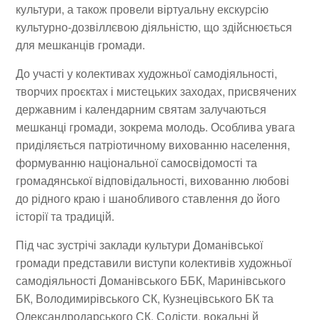
культури, а також провели віртуальну екскурсію
культурно-дозвіллєвою діяльністю, що здійснюється
для мешканців громади.
До участі у колективах художньої самодіяльності,
творчих проєктах і мистецьких заходах, присвячених
державним і календарним святам залучаються
мешканці громади, зокрема молодь. Особлива увага
приділяється патріотичному вихованню населення,
формуванню національної самосвідомості та
громадянської відповідальності, вихованню любові
до рідного краю і шанобливого ставлення до його
історії та традицій.
Під час зустрічі заклади культури Доманівської
громади представили виступи колективів художньої
самодіяльності Доманівського ББК, Маринівського
БК, Володимирівського СК, Кузнецівського БК та
Олександродарського СК. Солісти, вокальні й