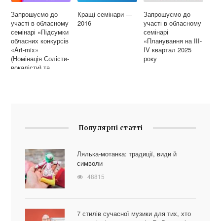
Запрошуємо до
Кращі семінари —
Запрошуємо до
участі в обласному
2016
участі в обласному
семінарі «Підсумки
семінарі
обласних конкурсів
«Планування на ІІІ-
«Art-mix»
ІV квартал 2025
(Номінація Солісти-
року
вокалісти) та
«Співограй»
Популярні статті
Лялька-мотанка: традиції, види й
символи
48815
7 стилів сучасної музики для тих, хто