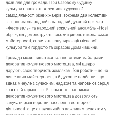
дозвілля для громади. При базовому будинку
культури працюють колективи художньої
самодіяльності різних жанрів, зокрема два колективи
зі званням «народний»: народний духовий оркестр
«Фестиваль» та народний вокальний ансамбль «Нові
обрії», які демонструють високий рівень виконавської
майстерності, сприяють популяризації місцевої
культури та є гордістю та окрасою Доманівщини.
Громада може пишатися талановитими майстрами
декоративно-ужиткового мистецтва, які щедро
дарують свою творчість землякам. Їхні роботи – це не
лише вияв майстерності, а й духовне надбання, що
єднає минуле з сучасним, надихає та наповнює серця
красою й гармонією. Різноманітні напрямки
декоративно-ужиткового мистецтва дозволяють
залучати різні верстви населення до творчої
діяльності, а це є надзвичайно важливим аспектом у