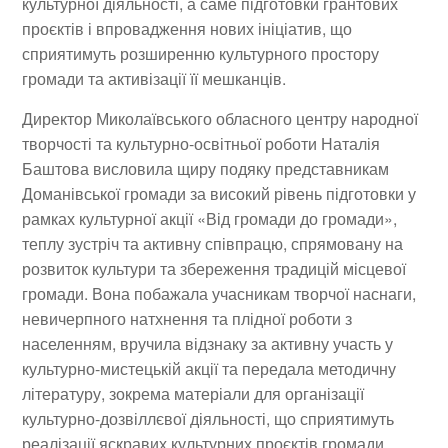
культурної діяльності, а саме підготовки грантових
проєктів і впровадження нових ініціатив, що
сприятимуть розширенню культурного простору
громади та активізації її мешканців.
Директор Миколаївського обласного центру народної
творчості та культурно-освітньої роботи Наталія
Баштова висловила щиру подяку представникам
Доманівської громади за високий рівень підготовки у
рамках культурної акції «Від громади до громади»,
теплу зустріч та активну співпрацю, спрямовану на
розвиток культури та збереження традицій місцевої
громади. Вона побажала учасникам творчої наснаги,
невичерпного натхнення та плідної роботи з
населенням, вручила відзнаку за активну участь у
культурно-мистецькій акції та передала методичну
літературу, зокрема матеріали для організації
культурно-дозвіллєвої діяльності, що сприятимуть
реалізації яскравих культурних проєктів громади.