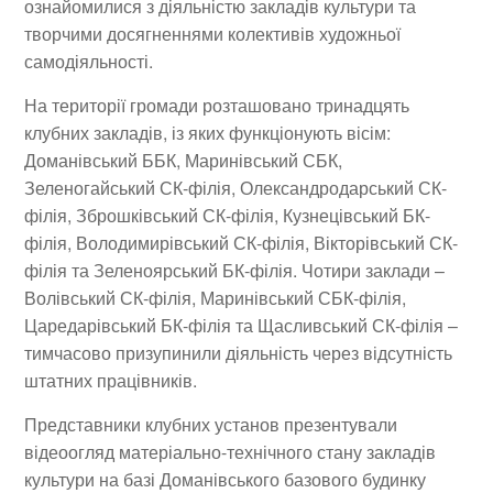
ознайомилися з діяльністю закладів культури та
творчими досягненнями колективів художньої
самодіяльності.
На території громади розташовано тринадцять
клубних закладів, із яких функціонують вісім:
Доманівський ББК, Маринівський СБК,
Зеленогайський СК-філія, Олександродарський СК-
філія, Зброшківський СК-філія, Кузнецівський БК-
філія, Володимирівський СК-філія, Вікторівський СК-
філія та Зеленоярський БК-філія. Чотири заклади –
Волівський СК-філія, Маринівський СБК-філія,
Царедарівський БК-філія та Щасливський СК-філія –
тимчасово призупинили діяльність через відсутність
штатних працівників.
Представники клубних установ презентували
відеоогляд матеріально-технічного стану закладів
культури на базі Доманівського базового будинку