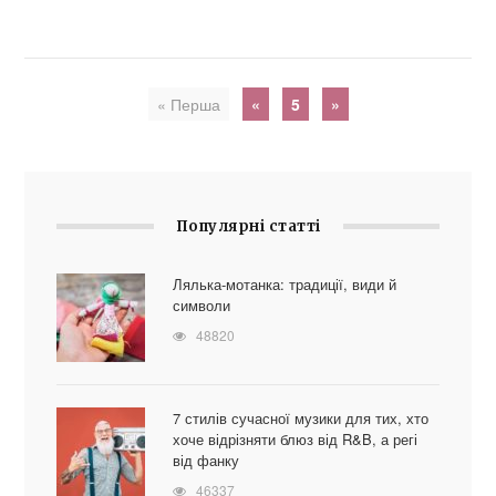
« Перша
«
5
»
Популярні статті
Лялька-мотанка: традиції, види й
символи
48820
7 стилів сучасної музики для тих, хто
хоче відрізняти блюз від R&B, а регі
від фанку
46337