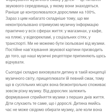
звукового середовища, у якому вони знаходяться.
Раніше це контролювалося дорослими на 100%.
Зараз з цим набагато складніше тому, що ми
неконтрольовано отримуємо музичну інформацію
практично у всіх сферах життя: у магазинах, у кафе,
на пляжі, у відеорекламі, у соціальних сітях, у
транспорті. Ми не можемо бути ізольовані від музики.
Постійне нав’язування звукової картини призводить
до того, що наші музичні рецептори припиняють щось
відчувати.
Сьогодні складно виховувати дитину в такій концепції
музичного світу, прищеплювати їй певний смак, тому
що в суспільних місцях вона безконтрольно споживає
зовсім різну музику. Від дорослих залежить
формування сприйняття музики з перших днів життя.
Діти слухають те саме, що і дорослі. Дитина якийсь
час не може свідомо обирати музику, але коли вона