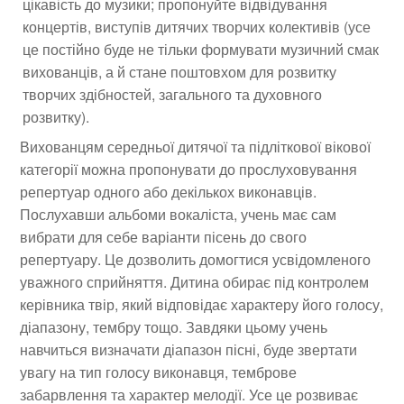
цікавість до музики; пропонуйте відвідування
концертів, виступів дитячих творчих колективів (усе
це постійно буде не тільки формувати музичний смак
вихованців, а й стане поштовхом для розвитку
творчих здібностей, загального та духовного
розвитку).
Вихованцям середньої дитячої та підліткової вікової
категорії можна пропонувати до прослуховування
репертуар одного або декількох виконавців.
Послухавши альбоми вокаліста, учень має сам
вибрати для себе варіанти пісень до свого
репертуару. Це дозволить домогтися усвідомленого
уважного сприйняття. Дитина обирає під контролем
керівника твір, який відповідає характеру його голосу,
діапазону, тембру тощо. Завдяки цьому учень
навчиться визначати діапазон пісні, буде звертати
увагу на тип голосу виконавця, темброве
забарвлення та характер мелодії. Усе це розвиває