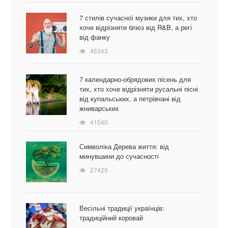
7 стилів сучасної музики для тих, хто
хоче відрізняти блюз від R&B, а регі
від фанку
46343
7 календарно-обрядових пісень для
тих, хто хоче відрізняти русальні пісні
від купальських, а петрівчані від
жниварських
41540
Символіка Дерева життя: від
минувшини до сучасності
27429
Весільні традиції українців:
традиційний коровай