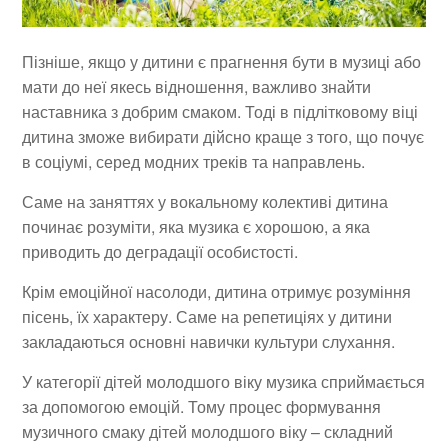
Пізніше, якщо у дитини є прагнення бути в музиці або
мати до неї якесь відношення, важливо знайти
наставника з добрим смаком. Тоді в підлітковому віці
дитина зможе вибирати дійсно краще з того, що почує
в соціумі, серед модних треків та направлень.
Саме на заняттях у вокальному колективі дитина
починає розуміти, яка музика є хорошою, а яка
приводить до деградації особистості.
Крім емоційної насолоди, дитина отримує розуміння
пісень, їх характеру. Саме на репетиціях у дитини
закладаються основні навички культури слухання.
У категорії дітей молодшого віку музика сприймається
за допомогою емоцій. Тому процес формування
музичного смаку дітей молодшого віку – складний