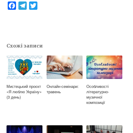
F
T
T
a
e
w
c
l
i
e
e
t
b
g
t
Схожі записи
o
r
e
o
a
r
k
m
Мистецький проєкт
Онлайн-семінари:
Особливості
«Я люблю Україну»
травень
літературно-
(3 день)
музичної
композиції