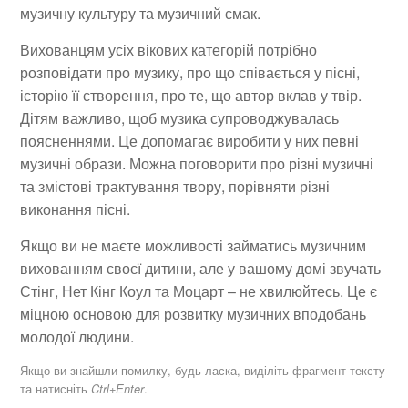
музичну культуру та музичний смак.
Вихованцям усіх вікових категорій потрібно
розповідати про музику, про що співається у пісні,
історію її створення, про те, що автор вклав у твір.
Дітям важливо, щоб музика супроводжувалась
поясненнями. Це допомагає виробити у них певні
музичні образи. Можна поговорити про різні музичні
та змістові трактування твору, порівняти різні
виконання пісні.
Якщо ви не маєте можливості займатись музичним
вихованням своєї дитини, але у вашому домі звучать
Стінг, Нет Кінг Коул та Моцарт – не хвилюйтесь. Це є
міцною основою для розвитку музичних вподобань
молодої людини.
Якщо ви знайшли помилку, будь ласка, виділіть фрагмент тексту
та натисніть
.
Ctrl+Enter