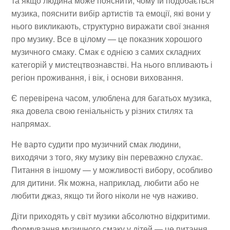
та якщо людина може пояснити, чому їй подобається
музика, пояснити вибір артистів та емоції, які вони у
нього викликають, структурно виражати свої знання
про музику. Все в цілому — це показник хорошого
музичного смаку. Смак є однією з самих складних
категорій у мистецтвознавстві. На нього впливають і
регіон проживання, і вік, і основи виховання.
Є перевірена часом, улюблена для багатьох музика,
яка довела свою геніальність у різних стилях та
напрямах.
Не варто судити про музичний смак людини,
виходячи з того, яку музику він переважно слухає.
Питання в іншому — у можливості вибору, особливо
для дитини. Як можна, наприклад, любити або не
любити джаз, якщо ти його ніколи не чув наживо.
Діти приходять у світ музики абсолютно відкритими.
Формування музичного смаку у дітей — це питання