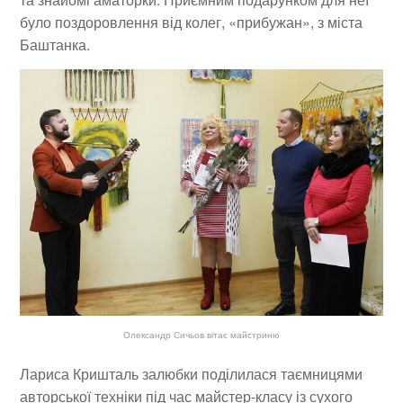
було поздоровлення від колег, «прибужан», з міста
Баштанка.
Олександр Сичьов вітає майстриню
Лариса Кришталь залюбки под
ілилася т
аємницями
авторської техніки під час майстер-класу із сухого