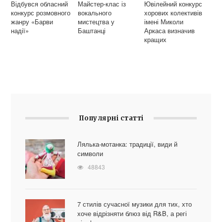
Відбувся обласний
Майстер-клас із
Ювілейний конкурс
конкурс розмовного
вокального
хорових колективів
жанру «Барви
мистецтва у
імені Миколи
надії»
Баштанці
Аркаса визначив
кращих
Популярні статті
Лялька-мотанка: традиції, види й
символи
48843
7 стилів сучасної музики для тих, хто
хоче відрізняти блюз від R&B, а регі