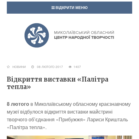
ВІДКРИТИ МЕНЮ
НОВИНИ
08 ЛЮТОГО 2017
1407
Відкриття виставки «Палітра
тепла»
8 лютого
в Миколаївському обласному краєзнавчому
музеї ві
дбулося в
ідкриття виставки майстрині
творчого об’єднання «Прибужжя» Лариси Кришталь
«Палітра тепла».