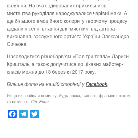
валяння. На очах здивованих прихильників
мистецтва рукоділля народж
увалися ч
арівні маки. А
ще більшого емоційного колориту творчому процесу
додали пісенні вітання для мисткині від автора-
виконавця, заслуженого артиста України Олександра
Сичьова
Насол
одитися
різнобарв’ям «Палітри тепла» Лариси
Кришталь, а також дол
учитися д
о цікавих майстер-
класів можна до 13 березня 2017 року.
Більше фото на нашій сторінці у
Facebook
.
Якщо ви знайшли помилку, будь ласка, виділіть фрагмент тексту
та натисніть
.
Ctrl+Enter
F
T
T
a
e
w
c
l
i