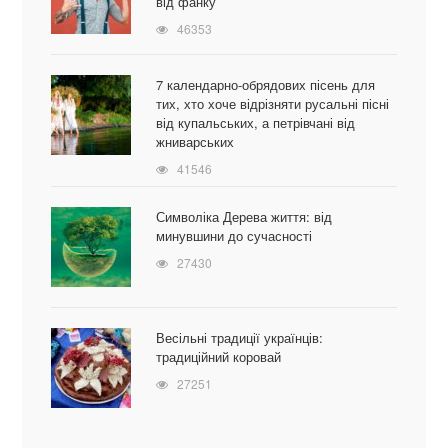
від фанку
46353
7 календарно-обрядових пісень для
тих, хто хоче відрізняти русальні пісні
від купальських, а петрівчані від
жниварських
41546
Символіка Дерева життя: від
минувшини до сучасності
27430
Весільні традиції українців:
традиційний коровай
27251