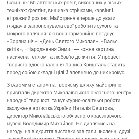
більш ніж
50 авторських робіт, виконаних у різних
техніках: фелтінг, вишивка стрічками, карвінг і
вітражний розпис. Майстриня вперше до уваги
глядачів запропонувала свої роботи із сухого та
мокрого валяння, які вона гармонійно поєднує.
«Зоряна ніч», «День Святого Миколая», «Вальс
квітів», «Народження Зими» — кожна картина
насичена теплом та любов’ю до життя. У процесі
творчого вдосконалення Лариса Кришталь ставить
перед собою складні цілі й впевнено до них крокує.
З вагомим етапом на творчому шляху майстриню
привітали директор Миколаївського обласного центру
народної творчості та культурно-освітньої роботи,
заслужена артистка України Наталія Баштова,
директор Миколаївського обласного краєзнавчого
музею Володимир Михайлов. Не дивлячись на
негоду, на відкриття виставки завітали численні друзі
та знайомі аматорки. Приємним подарунком для неї