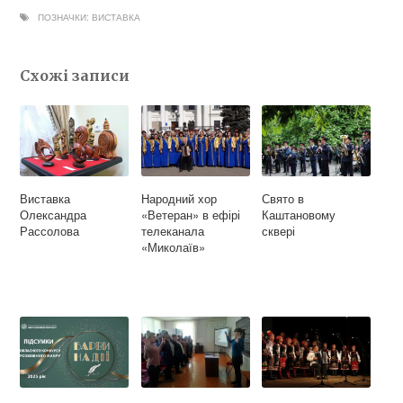
e
e
t
ПОЗНАЧКИ:
ВИСТАВКА
b
g
t
o
r
e
Схожі записи
o
a
r
k
m
Виставка
Народний хор
Свято в
Олександра
«Ветеран» в ефірі
Каштановому
Рассолова
телеканала
сквері
«Миколаїв»