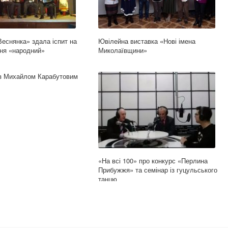
Веснянка» здала іспит на
Ювілейна виставка «Нові імена
ня «народний»
Миколаївщини»
 з Михайлом Карабутовим
«На всі 100» про конкурс «Перлина
Прибужжя» та семінар із гуцульського
танцю