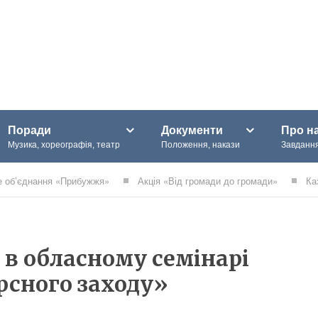
Поради
Документи
Про н
Музика, хореографія, театр
Положення, накази
Завдання
е об’єднання «Прибужжя»
Акція «Від громади до громади»
Ка
 в обласному семінарі
рсного заходу»