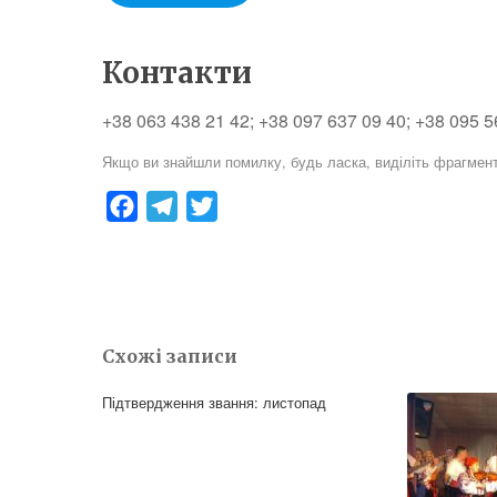
Контакти
+38 063 438 21 42; +38 097 637 09 40; +38 095 
Якщо ви знайшли помилку, будь ласка, виділіть фрагмент
F
T
T
a
e
w
c
l
i
e
e
t
b
g
t
Схожі записи
o
r
e
o
a
r
Підтвердження звання: листопад
k
m