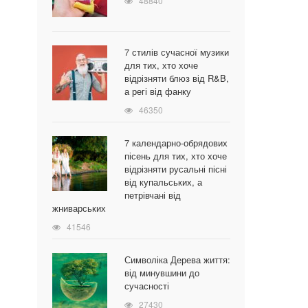
48840
7 стилів сучасної музики
для тих, хто хоче
відрізняти блюз від R&B,
а регі від фанку
46350
7 календарно-обрядових
пісень для тих, хто хоче
відрізняти русальні пісні
від купальських, а
петрівчані від
жниварських
41546
Символіка Дерева життя:
від минувшини до
сучасності
27430