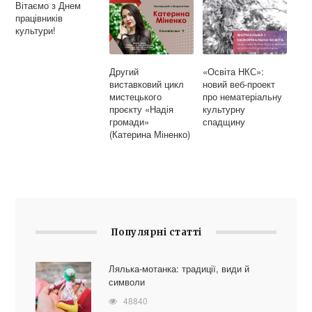
Вітаємо з Днем
працівників
культури!
Другий
«Освіта НКС»:
виставковий цикл
новий веб-проект
мистецького
про нематеріальну
проєкту «Надія
культурну
громади»
спадщину
(Катерина Міненко)
Популярні статті
Лялька-мотанка: традиції, види й
символи
48840