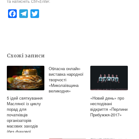
та натисніть
.
Ctrl+Enter
F
T
T
a
e
w
c
l
i
e
e
t
b
g
t
Схожі записи
o
r
e
o
a
r
Обласна онлайн-
k
m
виставка народної
творчості
«Миколаївщина
великодня»
5 ідей святкування
«Новий день» про
Масляної із циклу
несподівані
порад для
відкриття «Перлини
початківців
Прибужжя-2017»
організаторів
масових заходів
(без фахової
освіти)