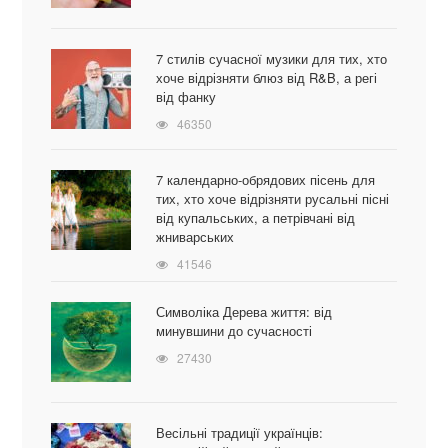
7 стилів сучасної музики для тих, хто
хоче відрізняти блюз від R&B, а регі
від фанку
46350
7 календарно-обрядових пісень для
тих, хто хоче відрізняти русальні пісні
від купальських, а петрівчані від
жниварських
41546
Символіка Дерева життя: від
минувшини до сучасності
27430
Весільні традиції українців: