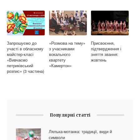
Запрошуємо до
«Розмова на тему»
Присвоєння,
участі в обласному
з учасниками
підтвердження і
майстер-класі
вокального
зняття звання:
«Вивчаємо
квартету
жовтень
петриківський
«Камертон»
розпис» (3 частина)
Популярні статті
Лялька-мотанка: традиції, види й
символи