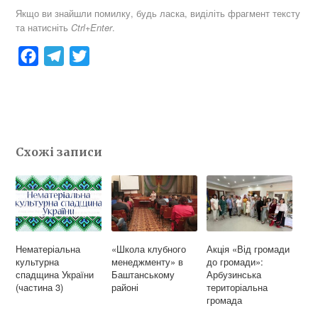
Якщо ви знайшли помилку, будь ласка, виділіть фрагмент тексту
та натисніть
.
Ctrl+Enter
F
T
T
a
e
w
c
l
i
e
e
t
b
g
t
Схожі записи
o
r
e
o
a
r
k
m
Нематеріальна
«Школа клубного
Акція «Від громади
культурна
менеджменту» в
до громади»:
спадщина України
Баштанському
Арбузинська
(частина 3)
районі
територіальна
громада