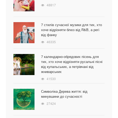
48817
7 стилів сучасної музики для тих, хто
хоче відрізняти блюз від R&B, а регі
від фанку
46335
7 календарно-обрядових пісень для
тих, хто хоче відрізняти русальні пісні
від купальських, а петрівчані від
жниварських
41530
Символіка Дерева життя: від
минувшини до сучасності
27424