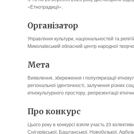
«Етнотрадиції».
Організатор
Управління культури, національностей та релігій
Миколаївський обласний центр народної творчос
Мета
Виявлення, збереження і популяризації етнок
регіональної ідентичності, залучення різних со
етнокультурного простору, репрезентації етнічн
Про конкурс
Цього року в конкурсі взяли участь 23 колективи
Снігурівської, Баштанської, Новобузької, Арбуз