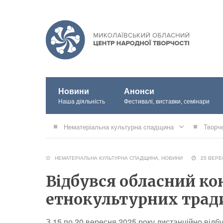
Новини
Анонси
Наша діяльність
Фестивалі, виставки, семінари
Нематеріальна культурна спадщина
Творч
НЕМАТЕРІАЛЬНА КУЛЬТУРНА СПАДЩИНА
,
НОВИНИ
25 ВЕР
Відбувся обласний ко
етнокультурних трад
З 15 по 20 вересня 2025 року дистанційно відб