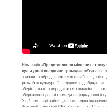
Номінація
«Представлення місцевих етнокул
культурної спадщини громади»
об’єднала 13
звичаїв та обрядів, підкреслюючи їхню цінніст
розмаїття культурної спадщини: від обрядових п
зберігаються та передаються з покоління в пок
збереженні єдності громади та формуванні її ку
У цій номінації найвищою нагородою відзначи
(Веселобалківський СБК, Казанківська ТГ, кері