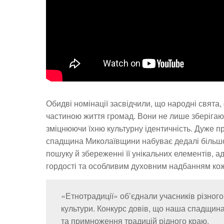
Обидві номінації засвідчили, що народні свята
частиною життя громад. Вони не лише зберігаю
зміцнюючи їхню культурну ідентичність. Дуже п
спадщина Миколаївщини набуває дедалі більшо
пошуку й збереженні її унікальних елементів, 
гордості та особливим духовним надбанням кож
«Етнотрадиції» об’єднали учасників різног
культури. Конкурс довів, що наша спадщина
та примноження традицій рідного краю.