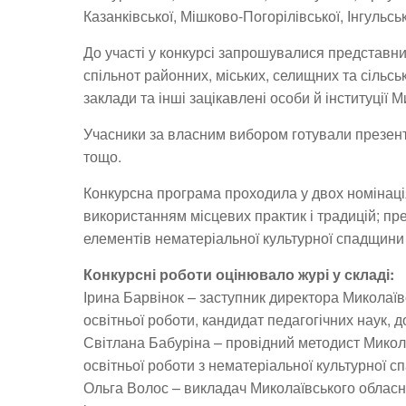
Казанківської, Мішково-Погорілівської, Інгульськ
До участі у конкурсі запрошувалися представни
спільнот районних, міських, селищних та сільськ
заклади та інші зацікавлені особи й інституції М
Учасники за власним вибором готували презента
тощо.
Конкурсна програма проходила у двох номінаці
використанням місцевих практик і традицій; пр
елементів нематеріальної культурної спадщини
Конкурсні роботи оцінювало журі у складі:
Ірина Барвінок – заступник директора Миколаїв
освітньої роботи, кандидат педагогічних наук, д
Світлана Бабуріна – провідний методист Микола
освітньої роботи з нематеріальної культурної с
Ольга Волос – викладач Миколаївського обласно