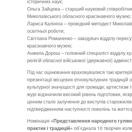
історичних наук;
Ольга Зайцева – старший науковий співробітник
Миколаївського обласного краєзнавчого музею;
Лариса Калініна – провідний методист Миколаїв
освітньої роботи;
Світлана Романенко – завідувач відділу перес
краєзнавчого музею;
Анжела Дорош – головний спеціаліст відділу ку
релігій обласної військової (державної) адмініст
Під час оцінювання враховувалися такі критерії
презентації місцевих етнокультурних традицій (ф
культурної значущості для громади; артистизм 
журі відзначили високий рівень підготовки, яск
цінним стало залучення до виступів старожилів –
підтвердженням наступності поколінь та життєз
Номінація
«Представлення народного гулянн
практик і традицій»
об’єднала 10 творчих коле