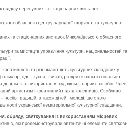
 відділу пересувних та стаціонарних виставок
ського обласного центру народної творчості та культурно-
увних та стаціонарних виставок Миколаївського обласного
льтури та мистецтв управління культури, національностей т
рації.
: креативність та різноманітність культурних складових у
ольклор, одяг, кухня, звичаї); розкриття їхньої соціально-
та доцільність використання художньо-творчих засобів. Член
равий артистизм і креативний підхід колективів. Особливо
 носіїв традицій, а також дітей і молоді, що стало
датності української нематеріальної культурної спадщини.
я, обряду, святкування із використанням місцевих
ктивів, які продемонстрували автентичні елементи святков