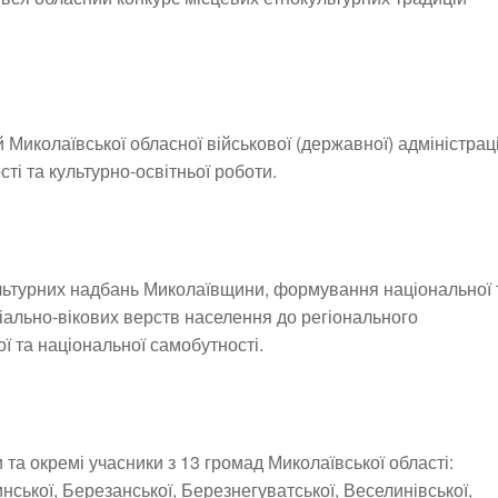
 Миколаївської обласної військової (державної) адміністраці
ті та культурно-освітньої роботи.
ультурних надбань Миколаївщини, формування національної 
ціально-вікових верств населення до регіонального
ої та національної самобутності.
 та окремі учасники з 13 громад Миколаївської області:
инської, Березанської, Березнегуватської, Веселинівської,