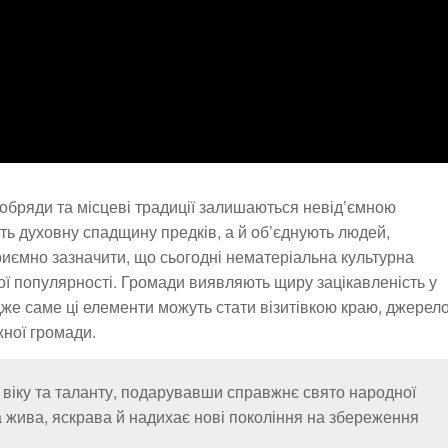
, обряди та місцеві традиції залишаються невід’ємною
ть духовну спадщину предків, а й об’єднують людей,
риємно зазначити, що сьогодні нематеріальна культурна
ї популярності. Громади виявляють щиру зацікавленість у
адже саме ці елементи можуть стати візитівкою краю, джерел
ної громади.
о віку та таланту, подарувавши справжнє свято народної
 жива, яскрава й надихає нові покоління на збереження