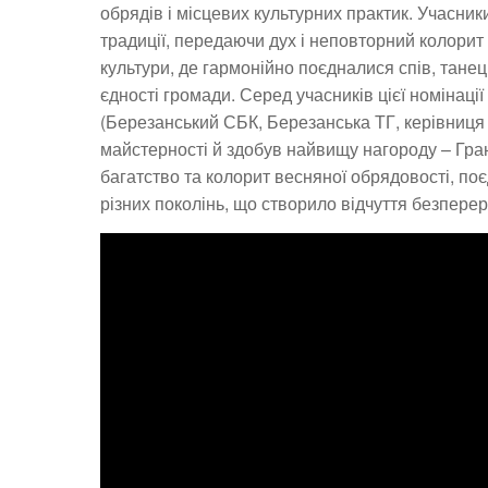
обрядів і місцевих культурних практик. Учасни
традиції, передаючи дух і неповторний колорит
культури, де гармонійно поєдналися спів, танець
єдності громади. Серед учасників цієї номінац
(Березанський СБК, Березанська ТГ, керівниця
майстерності й здобув найвищу нагороду – Гра
багатство та колорит весняної обрядовості, по
різних поколінь, що створило відчуття безперер