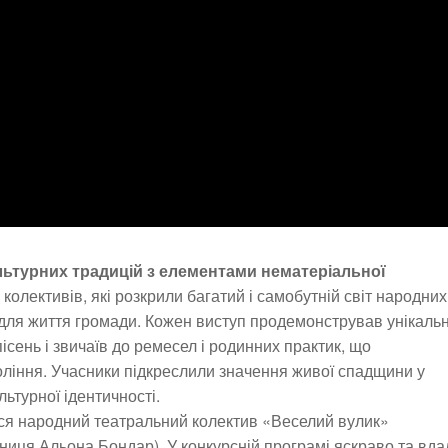
ьтурних традицій з елементами нематеріальної
 колективів, які розкрили багатий і самобутній світ народних
ь для життя громади. Кожен виступ продемонстрував унікаль
ісень і звичаїв до ремесел і родинних практик, що
оління. Учасники підкреслили значення живої спадщини у
льтурної ідентичності.
вся народний театральний колектив «Веселий вулик»
вниця Альона Бондар). У конкурсній програмі яскраво та вда