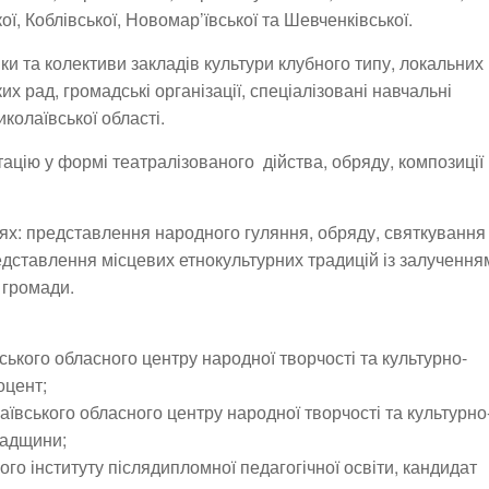
ої, Коблівської, Новомар’ївської та Шевченківської.
ки та колективи закладів культури клубного типу, локальних
их рад, громадські організації, спеціалізовані навчальні
иколаївської області.
цію у формі театралізованого дійства, обряду, композиції
ях: представлення народного гуляння, обряду, святкування 
едставлення місцевих етнокультурних традицій із залучення
 громади.
ського обласного центру народної творчості та культурно-
оцент;
ївського обласного центру народної творчості та культурно
падщини;
го інституту післядипломної педагогічної освіти, кандидат