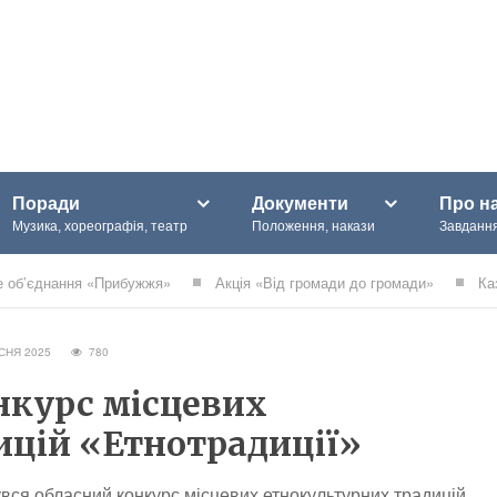
Поради
Документи
Про н
Музика, хореографія, театр
Положення, накази
Завдання
е об’єднання «Прибужжя»
Акція «Від громади до громади»
Ка
ЕСНЯ 2025
780
нкурс місцевих
ицій «Етнотрадиції»
увся обласний конкурс місцевих етнокультурних традицій