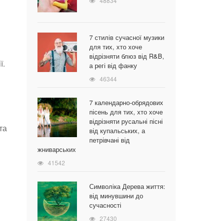
48834
7 стилів сучасної музики
для тих, хто хоче
відрізняти блюз від R&B,
ї.
а регі від фанку
46344
7 календарно-обрядових
пісень для тих, хто хоче
відрізняти русальні пісні
та
від купальських, а
петрівчані від
жниварських
41542
Символіка Дерева життя:
від минувшини до
сучасності
27430