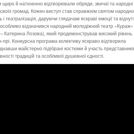
ки щиро й натхненно відтворювали обряди, звичаї та народні
 своїх громад. Кожен виступ став справжнім святом народно
 і театралізація, даруючи глядачам яскраві емоції та відчут
ії особливо відзначився народний молодіжний театр «Кураж»
 – Катерина Лозова), який продемонстрував високий рівень
н-прі. Конкурсна програма колективу яскраво відтворила
єднавши майстерно підібрані костюми й участь представникі
вності традицій та особливої душевної єдності.