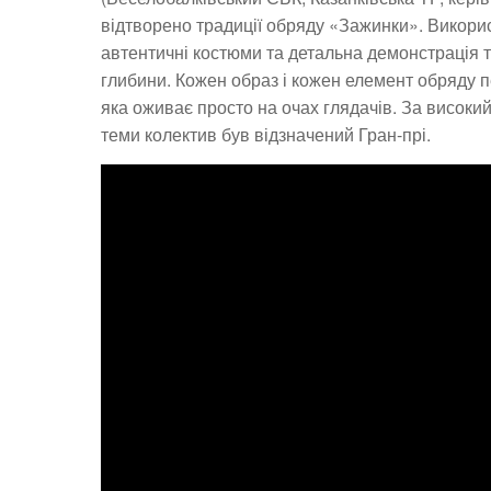
відтворено традиції обряду «Зажинки». Викорис
автентичні костюми та детальна демонстрація т
глибини. Кожен образ і кожен елемент обряду 
яка оживає просто на очах глядачів. За високий
теми колектив був відзначений Гран-прі.