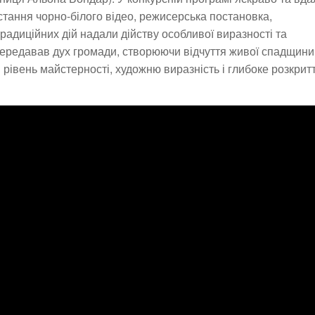
тання чорно-білого відео, режисерська постановка,
радиційних дій надали дійству особливої виразності та
передавав дух громади, створюючи відчуття живої спадщини
 рівень майстерності, художню виразність і глибоке розкрит