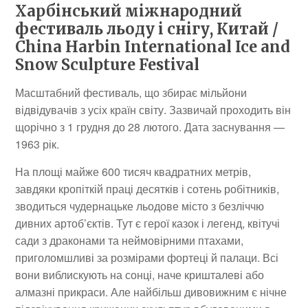
Харбінський міжнародний
фестиваль льоду і снігу, Китай /
China Harbin International Ice and
Snow Sculpture Festival
Масштабний фестиваль, що збирає мільйони
відвідувачів з усіх країн світу. Зазвичай проходить він
щорічно з 1 грудня до 28 лютого. Дата заснування —
1963 рік.
На площі майже 600 тисяч квадратних метрів,
завдяки кропіткій праці десятків і сотень робітників,
зводиться чудернацьке льодове місто з безліччю
дивних артоб’єктів. Тут є герої казок і легенд, квітучі
сади з драконами та неймовірними птахами,
приголомшливі за розмірами фортеці й палаци. Всі
вони виблискують на сонці, наче кришталеві або
алмазні прикраси. Але найбільш дивовижним є нічне