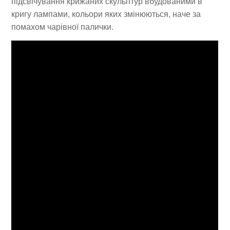
підсвічування крижаних скульптур вбудованими в
кригу лампами, кольори яких змінюються, наче за
помахом чарівної палички.