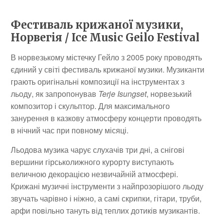
Фестиваль крижаної музики,
Норвегія / Ice Music Geilo Festival
В норвезькому містечку Гейло з 2005 року проводять
єдиний у світі фестиваль крижаної музики. Музиканти
грають оригінальні композиції на інструментах з
льоду, як запропонував
Terje Isungset
, норвезький
композитор і скульптор. Для максимального
занурення в казкову атмосферу концерти проводять
в нічний час при повному місяці.
Льодова музика чарує слухачів три дні, а снігові
вершини гірськолижного курорту виступають
величною декорацією незвичайній атмосфері.
Крижані музичні інструменти з найпрозорішого льоду
звучать чарівно і ніжно, а самі скрипки, гітари, труби,
арфи повільно тануть від теплих дотиків музикантів.