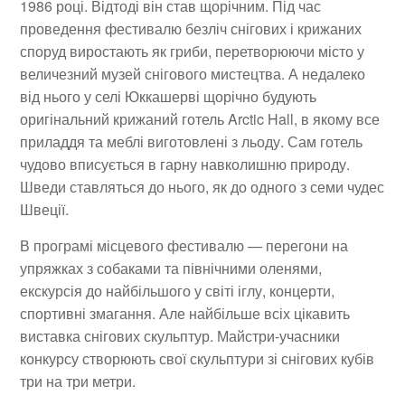
1986 році. Відтоді він став щорічним. Під час
проведення фестивалю безліч снігових і крижаних
споруд виростають як гриби, перетворюючи місто у
величезний музей снігового мистецтва. А недалеко
від нього у селі Юккашерві щорічно будують
оригінальний крижаний готель Arctic Hall, в якому все
приладдя та меблі виготовлені з льоду. Сам готель
чудово вписується в гарну навколишню природу.
Шведи ставляться до нього, як до одного з семи чудес
Швеції.
В програмі місцевого фестивалю — перегони на
упряжках з собаками та північними оленями,
екскурсія до найбільшого у світі іглу, концерти,
спортивні змагання. Але найбільше всіх цікавить
виставка снігових скульптур. Майстри-учасники
конкурсу створюють свої скульптури зі снігових кубів
три на три метри.