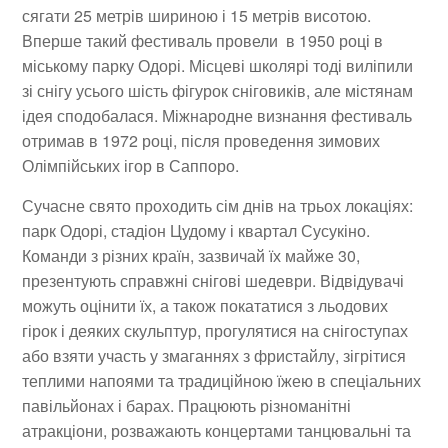
сягати 25 метрів шириною і 15 метрів висотою.
Вперше такий фестиваль провели в 1950 році в
міському парку Одорі. Місцеві школярі тоді виліпили
зі снігу усього шість фігурок сніговиків, але містянам
ідея сподобалася. Міжнародне визнання фестиваль
отримав в 1972 році, після проведення зимових
Олімпійських ігор в Саппоро.
Сучасне свято проходить сім днів на трьох локаціях:
парк Одорі, стадіон Цудому і квартал Сусукіно.
Команди з різних країн, зазвичай їх майже 30,
презентують справжні снігові шедеври. Відвідувачі
можуть оцінити їх, а також покататися з льодових
гірок і деяких скульптур, прогулятися на снігоступах
або взяти участь у змаганнях з фристайлу, зігрітися
теплими напоями та традиційною їжею в спеціальних
павільйонах і барах. Працюють різноманітні
атракціони, розважають концертами танцювальні та