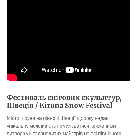
Фестиваль снігових скульптур,
Швеція / Kiruna Snow Festival
Місто Кіруна на півночі Швеції щороку надає
унікальну можливість помилуватися крижаними
витворами талановитих майстрів на тлі північного