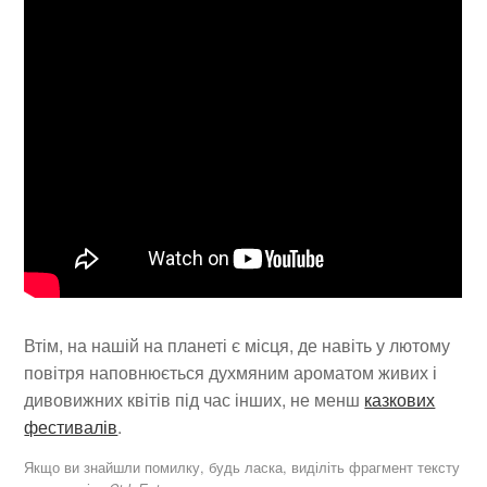
Втім, на нашій на планеті є місця, де навіть у лютому
повітря наповнюється духмяним ароматом живих і
дивовижних квітів під час інших, не менш
казкових
фестивалів
.
Якщо ви знайшли помилку, будь ласка, виділіть фрагмент тексту