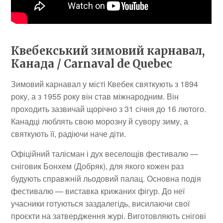
Квебекський зимовий карнавал,
Канада / Carnaval de Quebec
Зимовий карнавал у місті Квебек святкують з 1894
року, а з 1955 року він став міжнародним. Він
проходить зазвичай щорічно з 31 січня до 16 лютого.
Канадці люблять свою морозну й сувору зиму, а
святкують її, радіючи наче діти.
Офіційний талісман і дух веселощів фестивалю —
сніговик Бонхем (Добряк), для якого кожен раз
будують справжній льодовий палац. Основна подія
фестивалю — виставка крижаних фігур. До неї
учасники готуються заздалегідь, висилаючи свої
проєкти на затвердження журі. Виготовляють снігові