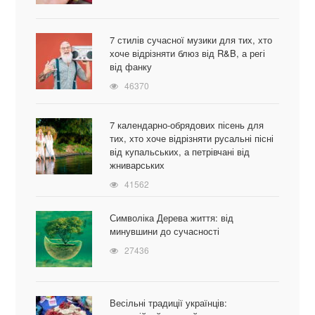
7 стилів сучасної музики для тих, хто
хоче відрізняти блюз від R&B, а регі
від фанку
46370
7 календарно-обрядових пісень для
тих, хто хоче відрізняти русальні пісні
від купальських, а петрівчані від
жниварських
41562
Символіка Дерева життя: від
минувшини до сучасності
27436
Весільні традиції українців: