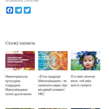
та натисніть
.
Ctrl+Enter
F
T
T
a
e
w
c
l
i
e
e
t
b
g
t
Схожі записи
o
r
e
o
a
r
k
m
Нематеріальна
«Етно-традиція
Хто вміє віночок
культурна
Миколаївщини»: як
вити, той вміє
спадщина
написати нарис про
життя любити
Миколаївщини:
місцевий елемент
осінні досягнення
НКС