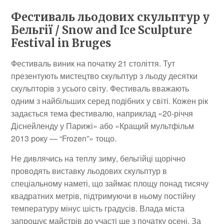
Фестиваль льодових скульптур у
Бельгії / Snow and Ice Sculpture
Festival in Bruges
Фестиваль виник на початку 21 століття. Тут
презентують мистецтво скульптур з льоду десятки
скульпторів з усього світу. Фестиваль вважають
одним з найбільших серед подібних у світі. Кожен рік
задається тема фестивалю, наприклад «20-річчя
Діснейленду у Парижі» або «Кращий мультфільм
2013 року — “Frozen”» тощо.
Не дивлячись на теплу зиму, бельгійці щорічно
проводять виставку льодових скульптур в
спеціальному наметі, що займає площу понад тисячу
квадратних метрів, підтримуючи в ньому постійну
температуру мінус шість градусів. Влада міста
запрошує майстрів до участі ще з початку осені. За